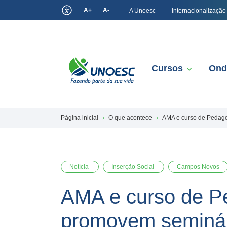
A+
A-
A Unoesc
Internacionalização
Cursos
Ond
Página inicial
O que acontece
AMA e curso de Pedag
Notícia
Inserção Social
Campos Novos
AMA e curso de 
promovem seminári