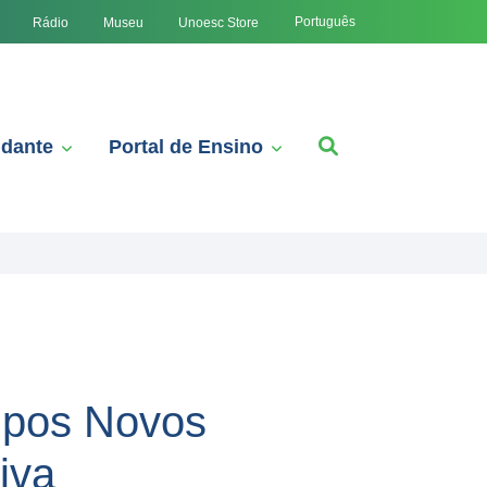
Português
Rádio
Museu
Unoesc Store
udante
Portal de Ensino
mpos Novos
iva