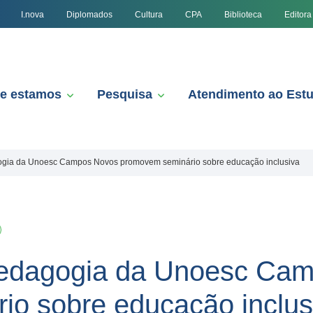
I.nova
Diplomados
Cultura
CPA
Biblioteca
Editora
e estamos
Pesquisa
Atendimento ao Est
ogia da Unoesc Campos Novos promovem seminário sobre educação inclusiva
Pedagogia da Unoesc Ca
o sobre educação inclus