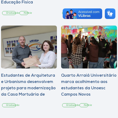
Educação Física
Graduação
Notícia
Graduação
Notícia
Estudantes de Arquitetura
Quarto Arraiá Universitário
e Urbanismo desenvolvem
marca acolhimento aos
projeto para modernização
estudantes da Unoesc
da Casa Mortuária de
Campos Novos
Tangará
Graduação
Graduação
Notícia