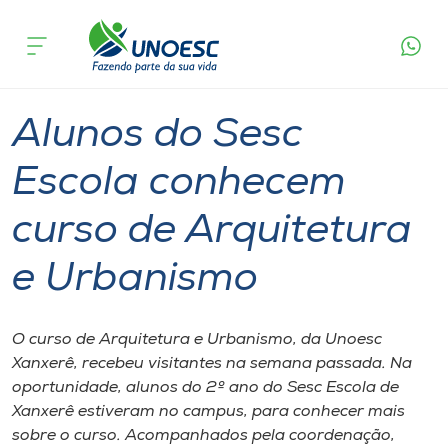
Página
O que
Alunos do Sesc Escola conhecem curso de
inicial
acontece
Arquitetura e Urbanismo
Cursos
Graduação
Geral
Xanxerê
Onde estamos
Alunos do Sesc
Pesquisa
Escola conhecem
curso de Arquitetura
Atendimento ao Estudante
e Urbanismo
Portal de Ensino
O curso de Arquitetura e Urbanismo, da Unoesc
A
Xanxerê, recebeu visitantes na semana passada. Na
Unoesc
oportunidade, alunos do 2º ano do Sesc Escola de
Xanxerê estiveram no campus, para conhecer mais
Internacionalização
sobre o curso. Acompanhados pela coordenação,