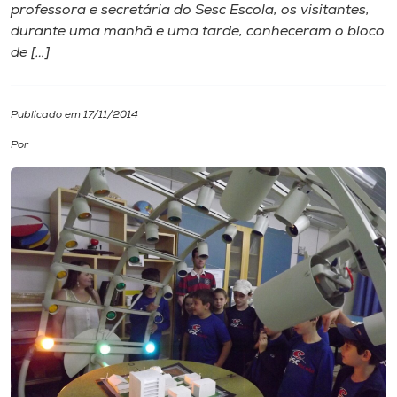
professora e secretária do Sesc Escola, os visitantes,
durante uma manhã e uma tarde, conheceram o bloco
I.nova
de […]
Diplomados
Publicado em 17/11/2014
Cultura
Por
CPA
Biblioteca
Editora
Rádio