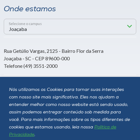
Onde estamos
Selecione o campus
Rua Getúlio Vargas, 2125 - Bairro Flor da Serra
Joaçaba - SC - CEP 89600-000
Telefone (49) 3551-2000
Siga a Unoesc
Nós utilizamos os Cookies para tornar suas interações
com nosso site mais significativa. Eles nos ajudam a
entender melhor como nosso website está sendo usado,
assim podemos entregar conteúdo sob medida para
você. Para mais informações sobre os tipos diferentes de
cookies que estamos usando, leia nossa
Política de
Privacidade
.