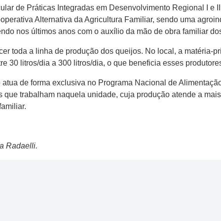
ular de Práticas Integradas em Desenvolvimento Regional I e II
operativa Alternativa da Agricultura Familiar, sendo uma agroind
do nos últimos anos com o auxílio da mão de obra familiar do
cer toda a linha de produção dos queijos. No local, a matéria-p
e 30 litros/dia a 300 litros/dia, o que beneficia esses produtor
ção atua de forma exclusiva no Programa Nacional de Alimenta
ias que trabalham naquela unidade, cuja produção atende a mai
amiliar.
a Radaelli.