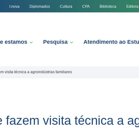
I.nova
Diplomados
Cultura
CPA
Biblioteca
Editora
e estamos
Pesquisa
Atendimento ao Est
 visita técnica a agroindústrias familiares
fazem visita técnica a ag