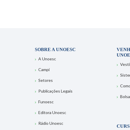
SOBRE A UNOESC
VENH
UNOE
A Unoesc
Vesti
Campi
Sist
Setores
Como
Publicações Legais
Bolsa
Funoesc
Editora Unoesc
Rádio Unoesc
CURS