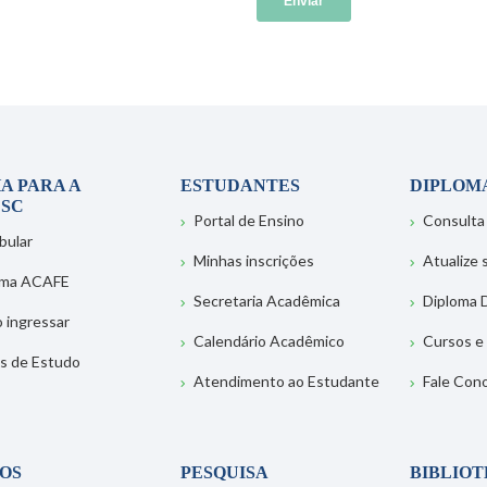
A PARA A
ESTUDANTES
DIPLOM
SC
Portal de Ensino
Consulta
bular
Minhas inscrições
Atualize
ema ACAFE
Secretaria Acadêmica
Diploma D
 ingressar
Calendário Acadêmico
Cursos e
s de Estudo
Atendimento ao Estudante
Fale Con
OS
PESQUISA
BIBLIO