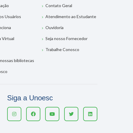
tação
Contato Geral
os Usuários
Atendimento ao Estudante
nciona
Ouvidoria
a Virtual
Seja nosso Fornecedor
Trabalhe Conosco
nossas bibliotecas
osco
Siga a Unoesc