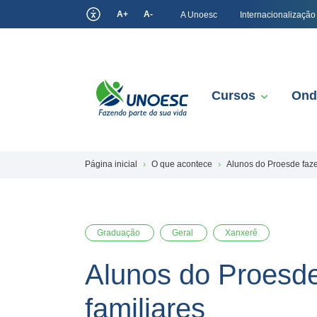
A+
A-
A Unoesc
Internacionalização
Cursos
Ond
Página inicial
O que acontece
Alunos do Proesde fazem
Graduação
Geral
Xanxerê
Alunos do Proesde 
familiares