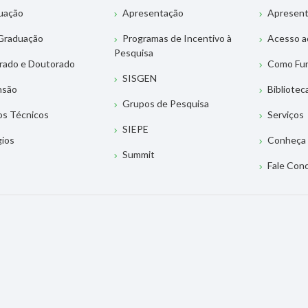
uação
Apresentação
Apresen
Graduação
Programas de Incentivo à
Acesso a
Pesquisa
rado e Doutorado
Como Fu
SISGEN
nsão
Bibliotec
Grupos de Pesquisa
os Técnicos
Serviços
SIEPE
gios
Conheça 
Summit
Fale Con