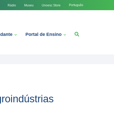
Português
Rádio
Museu
Unoesc Store
udante
Portal de Ensino
roindústrias