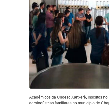
Acadêmicos da Unoesc Xanxerê, inscritos no 
agroindústrias familiares no município de C