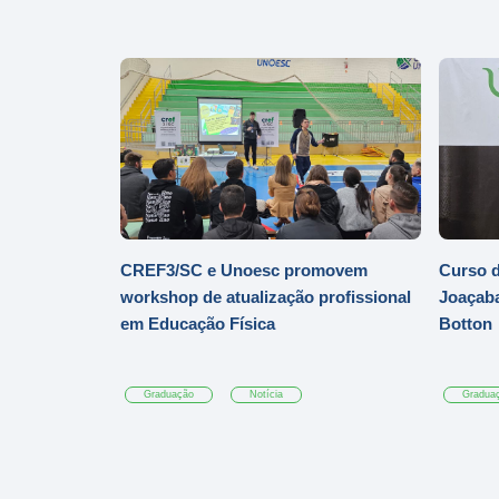
CREF3/SC e Unoesc promovem
Curso d
workshop de atualização profissional
Joaçaba
em Educação Física
Botton
Graduação
Notícia
Gradua