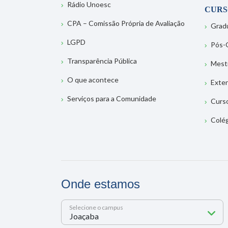
Rádio Unoesc
CURS
CPA – Comissão Própria de Avaliação
Grad
LGPD
Pós-
Transparência Pública
Mest
O que acontece
Exte
Serviços para a Comunidade
Curs
Colé
Onde estamos
Selecione o campus