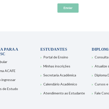
A PARA A
ESTUDANTES
DIPLOM
SC
Portal de Ensino
Consulta
bular
Minhas inscrições
Atualize
ema ACAFE
Secretaria Acadêmica
Diploma D
 ingressar
Calendário Acadêmico
Cursos e
s de Estudo
Atendimento ao Estudante
Fale Con