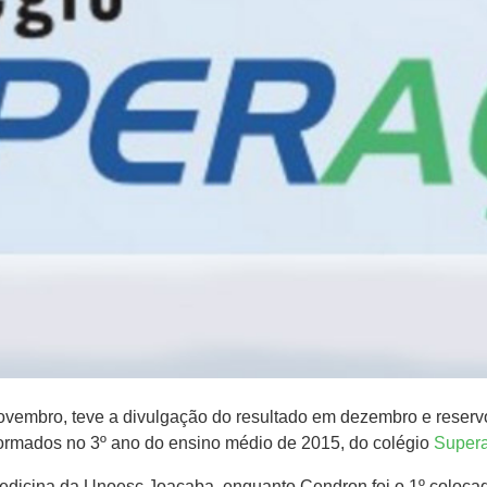
 novembro, teve a divulgação do resultado em dezembro e rese
ormados no 3º ano do ensino médio de 2015, do colégio
Super
 Medicina da Unoesc Joaçaba, enquanto Cendron foi o 1º colo