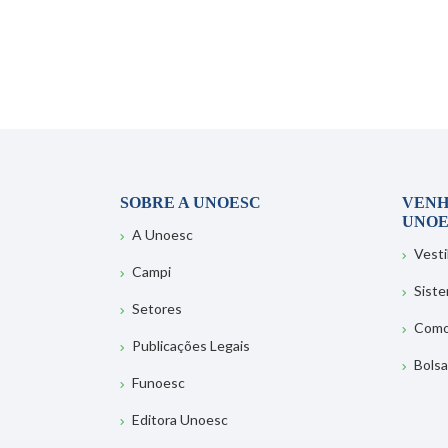
SOBRE A UNOESC
VENH
UNOE
A Unoesc
Vesti
Campi
Sist
Setores
Como
Publicações Legais
Bolsa
Funoesc
Editora Unoesc