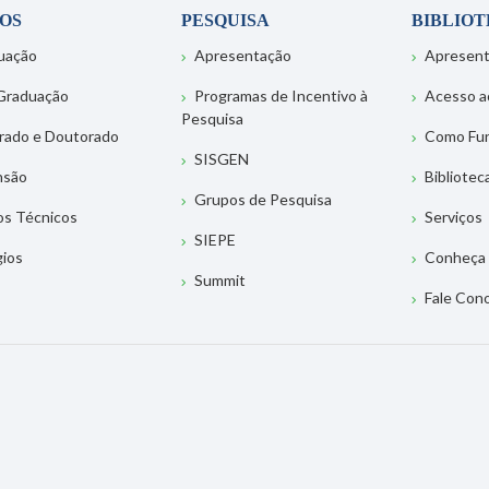
OS
PESQUISA
BIBLIO
uação
Apresentação
Apresen
Graduação
Programas de Incentivo à
Acesso a
Pesquisa
rado e Doutorado
Como Fu
SISGEN
nsão
Bibliotec
Grupos de Pesquisa
os Técnicos
Serviços
SIEPE
gios
Conheça 
Summit
Fale Con