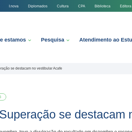
I.nova
Diplomados
Cultura
CPA
Biblioteca
Editora
e estamos
Pesquisa
Atendimento ao Est
ração se destacam no vestibular Acafe
ó
 Superação se destacam n
e novembro, teve a divulgação do resultado em dezembro e rese