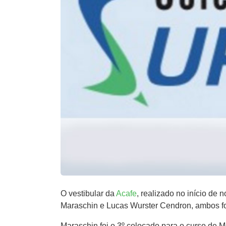
O vestibular da
Acafe
, realizado no início de
Maraschin e Lucas Wurster Cendron, ambos f
Maraschin foi o 3º colocado para o curso de