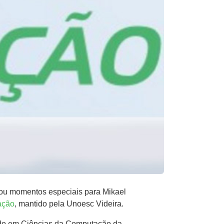
rvou momentos especiais para Mikael
ação
, mantido pela Unoesc Videira.
cado em Ciências da Computação da