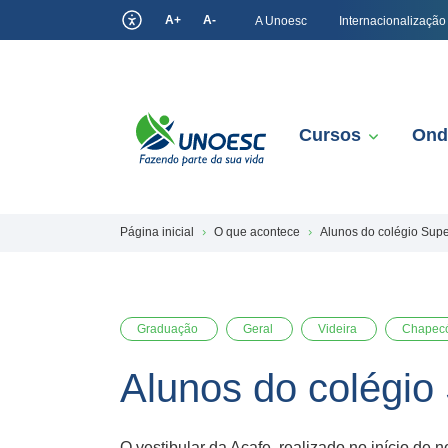
A+
A-
A Unoesc
Internacionalização
Cursos
Ond
Página inicial
O que acontece
Alunos do colégio Supe
Graduação
Geral
Videira
Chapec
Alunos do colégio
O vestibular da Acafe, realizado no início d