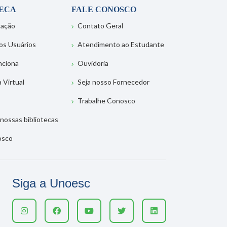
TECA
FALE CONOSCO
tação
Contato Geral
os Usuários
Atendimento ao Estudante
nciona
Ouvidoria
a Virtual
Seja nosso Fornecedor
Trabalhe Conosco
nossas bibliotecas
osco
Siga a Unoesc