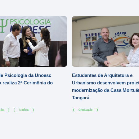
e Psicologia da Unoesc
Estudantes de Arquitetura e
 realiza 2ª Cerimônia do
Urbanismo desenvolvem projet
modernização da Casa Mortuár
Tangará
ção
Notícia
Graduação