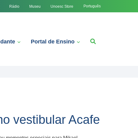
Português
Rádio
Museu
Unoesc Store
udante
Portal de Ensino
o vestibular Acafe
rvou momentos especiais para Mikael