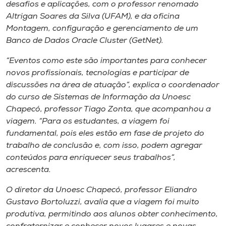
Museu
desafios e aplicações, com o professor renomado
Altrigan Soares da Silva (UFAM), e da oficina
Montagem, configuração e gerenciamento de um
Unoesc
Banco de Dados Oracle Cluster (GetNet).
Store
“Eventos como este são importantes para conhecer
novos profissionais, tecnologias e participar de
discussões na área de atuação”, explica o coordenador
Selecione
do curso de Sistemas de Informação da Unoesc
o idioma
Chapecó, professor Tiago Zonta, que acompanhou a
viagem. “Para os estudantes, a viagem foi
fundamental, pois eles estão em fase de projeto do
trabalho de conclusão e, com isso, podem agregar
A+
conteúdos para enriquecer seus trabalhos”,
A-
acrescenta.
O diretor da Unoesc Chapecó, professor Eliandro
Gustavo Bortoluzzi, avalia que a viagem foi muito
produtiva, permitindo aos alunos obter conhecimento,