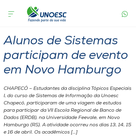
Página
O que
Alunos de Sistemas participam de evento
inicial
acontece
em Novo Hamburgo
Cursos
Graduação
Chapecó
Onde estamos
Alunos de Sistemas
Pesquisa
participam de evento
em Novo Hamburgo
Atendimento ao Estudante
Portal de Ensino
CHAPECÓ – Estudantes da disciplina Tópicos Especiais
I, do curso de Sistemas de Informação da Unoesc
Chapecó, participaram de uma viagem de estudos
A
para participar da VII Escola Regional de Banco de
Unoesc
Dados (ERDB), na Universidade Feevale, em Novo
Hamburgo (RS). A atividade ocorreu nos dias 13, 14, 15
Internacionalização
e 16 de abril. Os acadêmicos […]