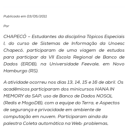
I.nova
Publicado em 03/05/2011
Por
Diplomados
CHAPECÓ – Estudantes da disciplina Tópicos Especiais
I, do curso de Sistemas de Informação da Unoesc
Cultura
Chapecó, participaram de uma viagem de estudos
para participar da VII Escola Regional de Banco de
CPA
Dados (ERDB), na Universidade Feevale, em Novo
Hamburgo (RS).
Biblioteca
A atividade ocorreu nos dias 13, 14, 15 e 16 de abril. Os
acadêmicos participaram dos minicursos HANA IN
MEMORY da SAP; uso de Banco de Dados NOSQL
Editora
(Redis e MogoDB), com a equipe do Terra, e Aspectos
de segurança e privacidade em ambiente de
Rádio
computação em nuvem. Participaram ainda da
palestra Coleta automática na Web: problemas,