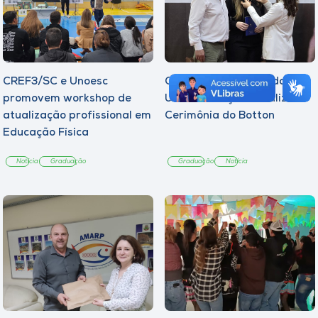
CREF3/SC e Unoesc
Curso de Psicologia da
promovem workshop de
Unoesc Joaçaba realiza 2ª
atualização profissional em
Cerimônia do Botton
Educação Física
Notícia
Graduação
Graduação
Notícia