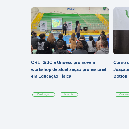
CREF3/SC e Unoesc promovem
Curso d
workshop de atualização profissional
Joaçaba
em Educação Física
Botton
Graduação
Notícia
Gradua