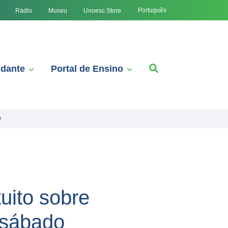
Português
Rádio
Museu
Unoesc Store
udante
Portal de Ensino
o
uito sobre
 sábado