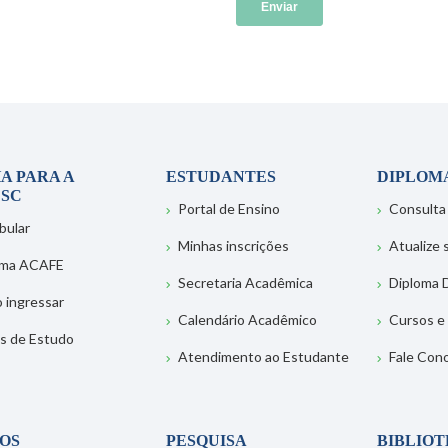
A PARA A
ESTUDANTES
DIPLOM
SC
Portal de Ensino
Consulta
bular
Minhas inscrições
Atualize
ema ACAFE
Secretaria Acadêmica
Diploma D
 ingressar
Calendário Acadêmico
Cursos e
s de Estudo
Atendimento ao Estudante
Fale Con
OS
PESQUISA
BIBLIO