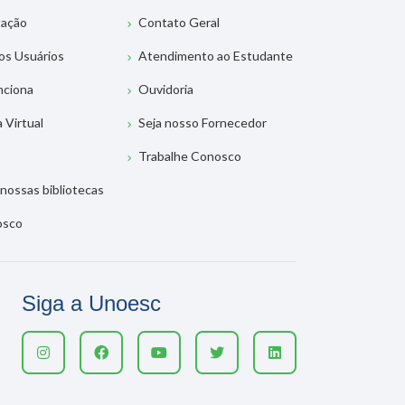
tação
Contato Geral
os Usuários
Atendimento ao Estudante
nciona
Ouvidoria
a Virtual
Seja nosso Fornecedor
Trabalhe Conosco
nossas bibliotecas
osco
Siga a Unoesc