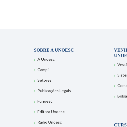
SOBRE A UNOESC
VENH
UNOE
A Unoesc
Vesti
Campi
Sist
Setores
Como
Publicações Legais
Bolsa
Funoesc
Editora Unoesc
Rádio Unoesc
CURS