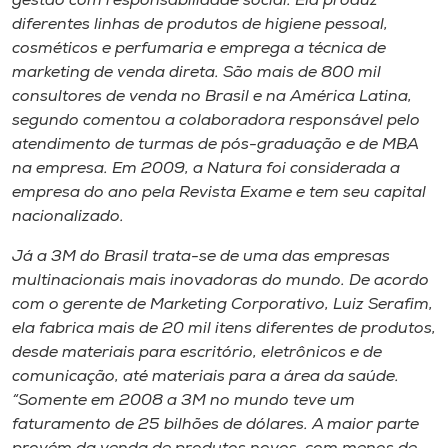
gestão com responsabilidade social. Ela produz
Museu
diferentes linhas de produtos de higiene pessoal,
cosméticos e perfumaria e emprega a técnica de
Unoesc
marketing de venda direta. São mais de 800 mil
Store
consultores de venda no Brasil e na América Latina,
segundo comentou a colaboradora responsável pelo
atendimento de turmas de pós-graduação e de MBA
na empresa. Em 2009, a Natura foi considerada a
Selecione
empresa do ano pela Revista Exame e tem seu capital
o idioma
nacionalizado.
Já a 3M do Brasil trata-se de uma das empresas
multinacionais mais inovadoras do mundo. De acordo
A+
com o gerente de Marketing Corporativo, Luiz Serafim,
A-
ela fabrica mais de 20 mil itens diferentes de produtos,
desde materiais para escritório, eletrônicos e de
comunicação, até materiais para a área da saúde.
“Somente em 2008 a 3M no mundo teve um
faturamento de 25 bilhões de dólares. A maior parte