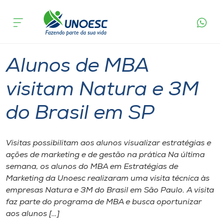
Página
O que
Alunos de MBA visitam Natura e 3M do
inicial
acontece
Brasil em SP
Cursos
Graduação
Joaçaba
Onde estamos
Alunos de MBA
Pesquisa
visitam Natura e 3M
do Brasil em SP
Atendimento ao Estudante
Portal de Ensino
Visitas possibilitam aos alunos visualizar estratégias e
ações de marketing e de gestão na prática Na última
semana, os alunos do MBA em Estratégias de
A
Marketing da Unoesc realizaram uma visita técnica às
Unoesc
empresas Natura e 3M do Brasil em São Paulo. A visita
faz parte do programa de MBA e busca oportunizar
Internacionalização
aos alunos […]