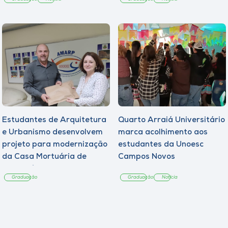
Estudantes de Arquitetura
Quarto Arraiá Universitário
e Urbanismo desenvolvem
marca acolhimento aos
projeto para modernização
estudantes da Unoesc
da Casa Mortuária de
Campos Novos
Tangará
Graduação
Graduação
Notícia