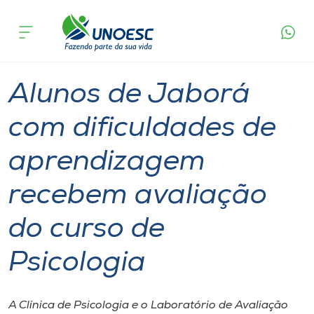
Página
O que
Alunos de Jaborá com dificuldades de
inicial
acontece
aprendizagem recebem avaliação do curso de
Cursos
Psicologia
Graduação
Inserção Social
Joaçaba
Onde estamos
Alunos de Jaborá
Pesquisa
com dificuldades de
aprendizagem
Atendimento ao Estudante
recebem avaliação
Portal de Ensino
do curso de
A
Psicologia
Unoesc
Internacionalização
A Clínica de Psicologia e o Laboratório de Avaliação