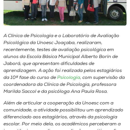
Museu
Unoesc
Store
A Clínica de Psicologia e o Laboratório de Avaliação
Psicológica da Unoesc Joaçaba, realizaram,
recentemente, testes de avaliação psicológica em
Selecione
alunos da Escola Básica Municipal Alberto Borin de
o idioma
Jaborá, que apresentam dificuldades de
aprendizagem. A ação foi realizada pelos estagiários
da 10ª fase do curso de
Psicologia
, com supervisão da
coordenadora da Clínica de Psicologia, professora
A+
Marilda Saccol e da psicóloga Ana Paula Rosa.
A-
Além de articular a cooperação da Unoesc com a
comunidade, a atividade possibilitou um aprendizado
diferenciado aos estagiários, através da psicologia
escolar. Por meio dela, os acadêmicos perceberam a