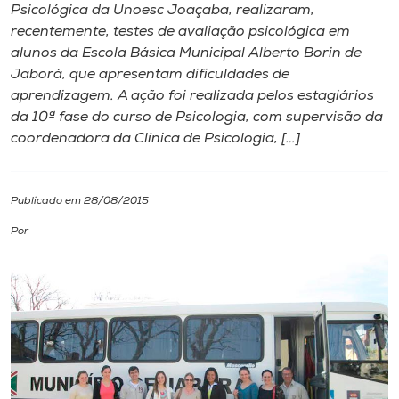
Psicológica da Unoesc Joaçaba, realizaram,
recentemente, testes de avaliação psicológica em
I.nova
alunos da Escola Básica Municipal Alberto Borin de
Jaborá, que apresentam dificuldades de
Diplomados
aprendizagem. A ação foi realizada pelos estagiários
da 10ª fase do curso de Psicologia, com supervisão da
coordenadora da Clínica de Psicologia, […]
Cultura
CPA
Publicado em 28/08/2015
Por
Biblioteca
Editora
Rádio