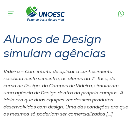
Página inicial
O que acontece
Alunos de Design simulam agências
Cursos
Graduação
Videira
Onde estamos
Alunos de Design
Pesquisa
simulam agências
Atendimento ao Estudante
Videira – Com intuito de aplicar o conhecimento
recebido neste semestre, os alunos da 7ª fase, do
Portal de Ensino
curso de Design, do Campus de Videira, simularam
uma agência de Design dentro do próprio campus. A
ideia era que duas equipes vendessem produtos
A
desenvolvidos com design. Uma das condições era que
Unoesc
os mesmos só poderiam ser comercializados […]
Internacionalização