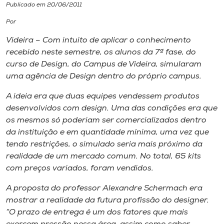
Publicado em 20/06/2011
I.nova
Por
Videira – Com intuito de aplicar o conhecimento
Diplomados
recebido neste semestre, os alunos da 7ª fase, do
curso de Design, do Campus de Videira, simularam
uma agência de Design dentro do próprio campus.
Cultura
A ideia era que duas equipes vendessem produtos
desenvolvidos com design. Uma das condições era que
CPA
os mesmos só poderiam ser comercializados dentro
da instituição e em quantidade mínima, uma vez que
Biblioteca
tendo restrições, o simulado seria mais próximo da
realidade de um mercado comum. No total, 65 kits
com preços variados, foram vendidos.
Editora
A proposta do professor Alexandre Schermach era
Rádio
mostrar a realidade da futura profissão do designer.
“O prazo de entrega é um dos fatores que mais