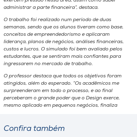
exercem pressão nessa área, assim como saber
Museu
administrar a parte financeira”, destaca.
O trabalho foi realizado num período de duas
Unoesc
semanas, sendo que os alunos tiveram como base,
Store
conceitos de empreendedorismo e aplicaram
liderança, planos de negócios, análises financeiras,
custos e lucros. O simulado foi bem avaliado pelos
estudantes, que se sentiram mais confiantes para
Selecione
o idioma
ingressarem no mercado de trabalho.
O professor destaca que todos os objetivos foram
atingidos, além do esperado. “Os acadêmicos me
A+
surpreenderam em todo o processo, e ao final
A-
perceberam o grande poder que o Design exerce,
mesmo aplicado em pequenos negócios, finaliza
Confira também