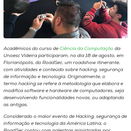
Museu
Unoesc
Store
Acadêmicos do curso de
Ciência da Computação
da
Unoesc Videira participaram, no dia 18 de agosto, em
Selecione
o idioma
Florianópolis, do RoadSec, um roadshow itinerante,
com atividades e conteúdo sobre hacking, segurança
de informação e tecnologia. Originalmente, o
termo hacking se refere à metodologia que elabora e
A+
modifica software e hardware de computadores, seja
A-
desenvolvendo funcionalidades novas, ou adaptando
as antigas.
Considerado o maior evento de Hacking, segurança de
informação e tecnologia da América Latina, o
RoadSec contou com palestras ministradas por