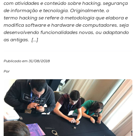
com atividades e conteúdo sobre hacking, segurança
de informação e tecnologia. Originalmente, o
I.nova
termo hacking se refere à metodologia que elabora e
modifica software e hardware de computadores, seja
Diplomados
desenvolvendo funcionalidades novas, ou adaptando
as antigas. […]
Cultura
Publicado em 31/08/2018
CPA
Por
Biblioteca
Editora
Rádio