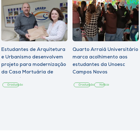
Estudantes de Arquitetura
Quarto Arraiá Universitário
e Urbanismo desenvolvem
marca acolhimento aos
projeto para modernização
estudantes da Unoesc
da Casa Mortuária de
Campos Novos
Tangará
Graduação
Graduação
Notícia