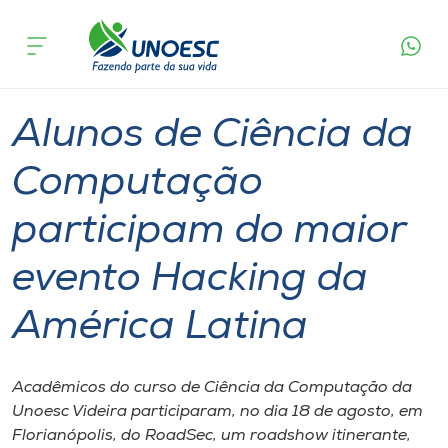
Página
O que
Alunos de Ciência da Computação participam do
inicial
acontece
maior evento Hacking da América Latina
Cursos
Graduação
Videira
Onde estamos
Alunos de Ciência da
Pesquisa
Computação
participam do maior
Atendimento ao Estudante
evento Hacking da
Portal de Ensino
América Latina
A
Unoesc
Acadêmicos do curso de Ciência da Computação da
Unoesc Videira participaram, no dia 18 de agosto, em
Internacionalização
Florianópolis, do RoadSec, um roadshow itinerante,