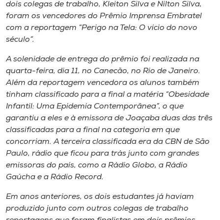
Museu
dois colegas de trabalho, Kleiton Silva e Nilton Silva,
foram os vencedores do Prêmio Imprensa Embratel
com a reportagem “Perigo na Tela: O vício do novo
Unoesc
século”.
Store
A solenidade de entrega do prêmio foi realizada na
quarta-feira, dia 11, no Canecão, no Rio de Janeiro.
Além da reportagem vencedora os alunos também
Selecione
tinham classificado para a final a matéria “Obesidade
o idioma
Infantil: Uma Epidemia Contemporânea”, o que
garantiu a eles e à emissora de Joaçaba duas das três
classificadas para a final na categoria em que
concorriam. A terceira classificada era da CBN de São
A+
Paulo, rádio que ficou para trás junto com grandes
A-
emissoras do país, como a Rádio Globo, a Rádio
Gaúcha e a Rádio Record.
Em anos anteriores, os dois estudantes já haviam
produzido junto com outros colegas de trabalho