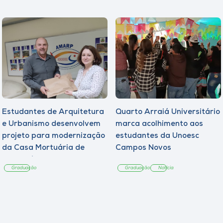
Estudantes de Arquitetura
Quarto Arraiá Universitário
e Urbanismo desenvolvem
marca acolhimento aos
projeto para modernização
estudantes da Unoesc
da Casa Mortuária de
Campos Novos
Tangará
Graduação
Graduação
Notícia