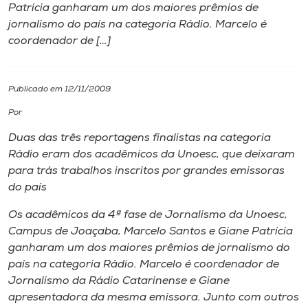
Patrícia ganharam um dos maiores prêmios de
jornalismo do país na categoria Rádio. Marcelo é
I.nova
coordenador de […]
Diplomados
Publicado em 12/11/2009
Cultura
Por
Duas das três reportagens finalistas na categoria
CPA
Rádio eram dos acadêmicos da Unoesc, que deixaram
para trás trabalhos inscritos por grandes emissoras
do país
Biblioteca
Os acadêmicos da 4ª fase de Jornalismo da Unoesc,
Campus
de Joaçaba, Marcelo Santos e Giane Patrícia
Editora
ganharam um dos maiores prêmios de jornalismo do
país na categoria Rádio. Marcelo é coordenador de
Rádio
Jornalismo da Rádio Catarinense e Giane
apresentadora da mesma emissora. Junto com outros