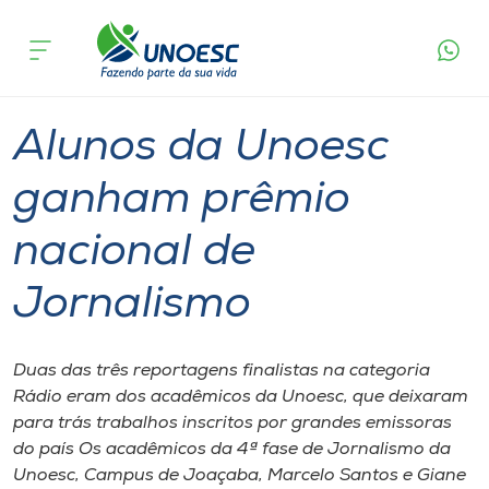
Página
O que
Alunos da Unoesc ganham prêmio nacional
inicial
acontece
de Jornalismo
Cursos
Graduação
Joaçaba
Onde estamos
Alunos da Unoesc
Pesquisa
ganham prêmio
nacional de
Atendimento ao Estudante
Jornalismo
Portal de Ensino
Duas das três reportagens finalistas na categoria
A
Rádio eram dos acadêmicos da Unoesc, que deixaram
Unoesc
para trás trabalhos inscritos por grandes emissoras
do país Os acadêmicos da 4ª fase de Jornalismo da
Internacionalização
Unoesc, Campus de Joaçaba, Marcelo Santos e Giane