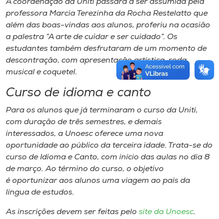
A coordenação da Uniti passará a ser assumida pela
professora Marcia Terezinha da Rocha Restelatto que
além das boas-vindas aos alunos, proferiu na ocasião
a palestra “A arte de cuidar e ser cuidado”. Os
estudantes também desfrutaram de um momento de
descontração, com apresentação artística, roda
musical e coquetel.
Curso de idioma e canto
Para os alunos que já terminaram o curso da Uniti,
com duração de três semestres, e demais
interessados, a Unoesc oferece uma nova
oportunidade ao público da terceira idade. Trata-se do
curso de Idioma e Canto, com início das aulas no dia 8
de março. Ao término do curso, o objetivo
é oportunizar aos alunos uma viagem ao país da
língua de estudos.
As inscrições devem ser feitas pelo
site da Unoesc
.