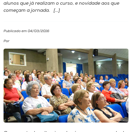
alunos que já realizam o curso, e novidade aos que
começam a jornada. […]
I.nova
Diplomados
Publicado em 04/03/2016
Por
Cultura
CPA
Biblioteca
Editora
Rádio