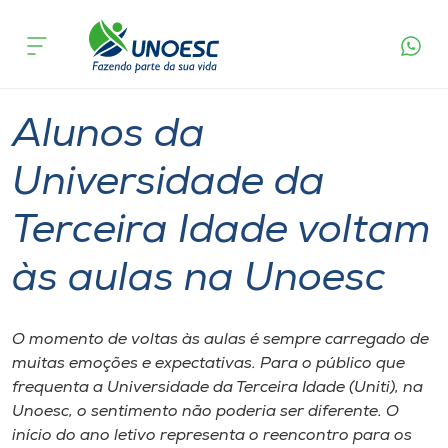
Página
O que
Alunos da Universidade da Terceira Idade
inicial
acontece
voltam às aulas na Unoesc
Cursos
Graduação
Aulas
Joaçaba
Onde estamos
Alunos da
Pesquisa
Universidade da
Terceira Idade voltam
Atendimento ao Estudante
às aulas na Unoesc
Portal de Ensino
O momento de voltas às aulas é sempre carregado de
A
muitas emoções e expectativas. Para o público que
Unoesc
frequenta a Universidade da Terceira Idade (Uniti), na
Unoesc, o sentimento não poderia ser diferente. O
Internacionalização
início do ano letivo representa o reencontro para os