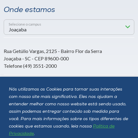
Onde estamos
Selecione o campus
Rua Getúlio Vargas, 2125 - Bairro Flor da Serra
Joaçaba - SC - CEP 89600-000
Telefone (49) 3551-2000
Siga a Unoesc
Nós utilizamos os Cookies para tornar suas interações
com nosso site mais significativa. Eles nos ajudam a
entender melhor como nosso website está sendo usado,
assim podemos entregar conteúdo sob medida para
você. Para mais informações sobre os tipos diferentes de
cookies que estamos usando, leia nossa
Política de
Privacidade
.