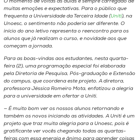
O momento de voltas às aulas é sempre carregado de
Museu
muitas emoções e expectativas. Para o público que
frequenta a Universidade da Terceira Idade (
Uniti
), na
Unoesc
Unoesc, o sentimento não poderia ser diferente. O
Store
início do ano letivo representa o reencontro para os
alunos que já realizam o curso, e novidade aos que
começam a jornada.
Para as boas-vindas aos estudantes, nesta quarta-
Selecione
o idioma
feira (2), uma programação especial foi elaborada
pela Diretoria de Pesquisa, Pós-graduação e Extensão
do
campus
, que coordena este projeto. A diretora,
professora Jéssica Romeiro Mota, enfatizou a alegria
A+
para a universidade em ofertar a Uniti.
A-
— É muito bom ver os nossos alunos retornando e
também os novos iniciando as atividades. A Uniti é um
projeto que traz muita alegria para a Unoesc, pois é
gratificante ver vocês chegando todas as quartas-
feiras com essa energia e ânimo para aprender coisas