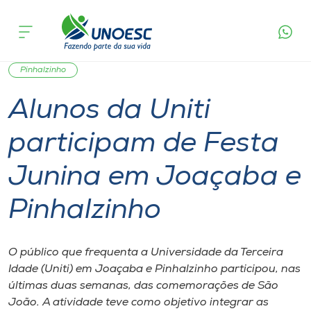
Página
O que
Alunos da Uniti participam de Festa Junina
inicial
acontece
em Joaçaba e Pinhalzinho
Cursos
Graduação
Notícia de evento
Joaçaba
Onde estamos
Pinhalzinho
Alunos da Uniti
Pesquisa
participam de Festa
Atendimento ao Estudante
Junina em Joaçaba e
Portal de Ensino
Pinhalzinho
A
O público que frequenta a Universidade da Terceira
Unoesc
Idade (Uniti) em Joaçaba e Pinhalzinho participou, nas
últimas duas semanas, das comemorações de São
Internacionalização
João. A atividade teve como objetivo integrar as