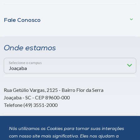
Fale Conosco
Onde estamos
Selecione o campus
Rua Getúlio Vargas, 2125 - Bairro Flor da Serra
Joaçaba - SC - CEP 89600-000
Telefone (49) 3551-2000
Siga a Unoesc
Nós utilizamos os Cookies para tornar suas interações
com nosso site mais significativa. Eles nos ajudam a