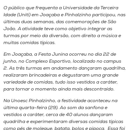
Museu
O público que frequenta a Universidade da Terceira
Idade (Uniti) em Joaçaba e Pinhalzinho participou, nas
Unoesc
últimas duas semanas, das comemorações de São
Store
João. A atividade teve como objetivo integrar as
turmas por meio da diversão, com direito a música e
muitas comidas típicas.
Em Joaçaba, a Festa Junina ocorreu no dia 22 de
Selecione
o idioma
junho, no Complexo Esportivo, localizado no
campus
2. As três turmas em andamento dançaram quadrilha,
realizaram brincadeiras e degustaram uma grande
variedade de comidas, tudo isso vestidos a caráter,
A+
para tornar o momento ainda mais descontraído.
A-
Na Unoesc Pinhalzinho, a festividade aconteceu na
última quarta-feira (29). Ao som da sanfona e
vestidos a caráter, cerca de 40 alunos dançaram
quadrilha e experimentaram diversas comidas típicas
como pés de moleque, batata, bolos e pipoca. Essa foi