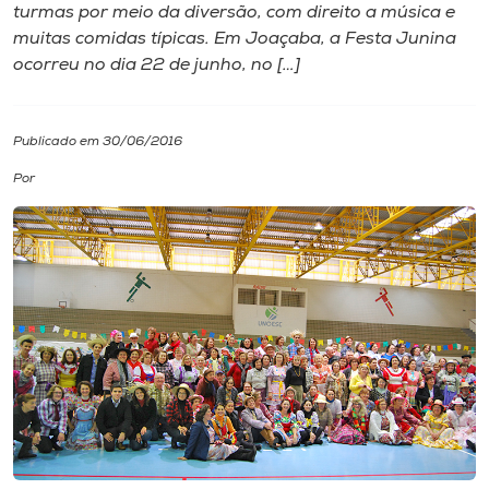
turmas por meio da diversão, com direito a música e
muitas comidas típicas. Em Joaçaba, a Festa Junina
I.nova
ocorreu no dia 22 de junho, no […]
Diplomados
Publicado em 30/06/2016
Cultura
Por
CPA
Biblioteca
Editora
Rádio