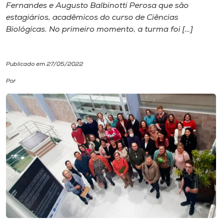
Fernandes e Augusto Balbinotti Perosa que são
estagiários, acadêmicos do curso de Ciências
I.nova
Biológicas. No primeiro momento, a turma foi […]
Diplomados
Publicado em 27/05/2022
Cultura
Por
CPA
Biblioteca
Editora
Rádio