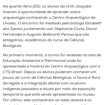
Museu
Na quarta-feira (25), os alunos da Uniti Joaçaba
tiveram a oportunidade de aprender sobre
Unoesc
arqueologia conhecendo o Centro Arqueológico da
Store
Unoesc. O encontro foi mediado pela bióloga Elizabeth
dos Santos juntamente com Stephanie Costa, David
Fernandes e Augusto Balbinotti Perosa que são
estagiários, acadêmicos do curso de Ciências
Selecione
Biológicas.
o idioma
No primeiro momento, a turma foi recebida na sala de
Educação Ambiental e Patrimonial onde foi
apresentada a história do Centro Arqueológico com a
A+
CTG Brasil. Depois os alunos puderam conhecer um
A-
pouco do curso de Ciências Biológicas, a fauna e flora
da região e a integração destas com os povos
indígenas passados e atuais por meio da exposição
temporária que está sendo apresentada no museu.
Por último, eles conheceram as salas anexas e os