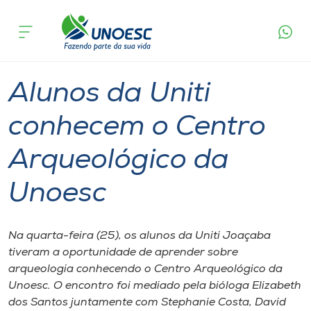
Página
O que
Alunos da Uniti conhecem o Centro
inicial
acontece
Arqueológico da Unoesc
Cursos
Graduação
Extensão
Joaçaba
Onde estamos
Alunos da Uniti
Pesquisa
conhecem o Centro
Arqueológico da
Atendimento ao Estudante
Unoesc
Portal de Ensino
Na quarta-feira (25), os alunos da Uniti Joaçaba
A
tiveram a oportunidade de aprender sobre
Unoesc
arqueologia conhecendo o Centro Arqueológico da
Unoesc. O encontro foi mediado pela bióloga Elizabeth
Internacionalização
dos Santos juntamente com Stephanie Costa, David