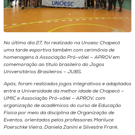
Museu
Unoesc
Store
No último dia 27, foi realizado na Unoesc Chapecó
uma tarde esportiva também com cerimônia de
Selecione
homenagens à Associação Pró-vôlei – APROV em
o idioma
comemoração ao título brasileiro do Jogos
Universitários Brasileiros – JUBS.
Após, foram realizados jogos integrativos e adaptados
A+
entre a Universidade da melhor idade de Chapecó –
A-
UMIC e Associação Pró-vôlei – APROV, com
organização de acadêmicos do curso de Educação
Física por meio da disciplina de Organização de
Eventos, orientados pelos professores Mariluce
Poerschke Vieira, Daniela Zanini e Silvestre Frank.