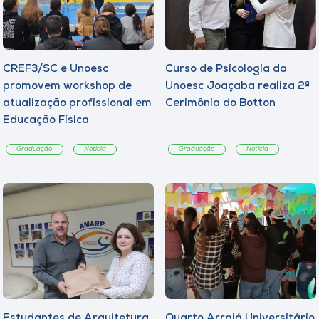
CREF3/SC e Unoesc
Curso de Psicologia da
promovem workshop de
Unoesc Joaçaba realiza 2ª
atualização profissional em
Cerimônia do Botton
Educação Física
Graduação
Notícia
Graduação
Notícia
Estudantes de Arquitetura
Quarto Arraiá Universitário