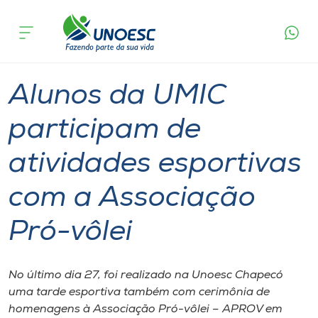
Página
O que
Alunos da UMIC participam de atividades
inicial
acontece
esportivas com a Associação Pró-vôlei
Cursos
Graduação
Esporte
Chapecó
Onde estamos
Alunos da UMIC
Pesquisa
participam de
atividades esportivas
Atendimento ao Estudante
com a Associação
Portal de Ensino
Pró-vôlei
A
Unoesc
No último dia 27, foi realizado na Unoesc Chapecó
uma tarde esportiva também com cerimônia de
Internacionalização
homenagens à Associação Pró-vôlei – APROV em