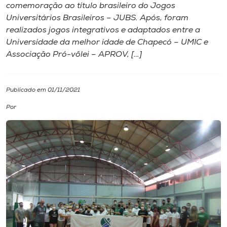
comemoração ao título brasileiro do Jogos
Universitários Brasileiros – JUBS. Após, foram
I.nova
realizados jogos integrativos e adaptados entre a
Universidade da melhor idade de Chapecó – UMIC e
Diplomados
Associação Pró-vôlei – APROV, […]
Cultura
Publicado em 01/11/2021
Por
CPA
Biblioteca
Editora
Rádio