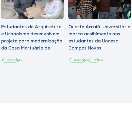
Estudantes de Arquitetura
Quarto Arraiá Universitário
e Urbanismo desenvolvem
marca acolhimento aos
projeto para modernização
estudantes da Unoesc
da Casa Mortuária de
Campos Novos
Tangará
Graduação
Graduação
Notícia