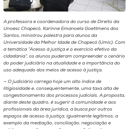
Museu
Unoesc
A professora e coordenadora do curso de Direito da
Store
Unoesc Chapecó, Karinne Emanoela Goettmens dos
Santos, ministrou palestra para alunos da
Universidade da Melhor Idade de Chapecó (Umic). Com
a temática “Acesso à justiça e o exercício efetivo da
Selecione
cidadania”, os alunos puderam compreender o cenário
o idioma
do poder judiciário na atualidade e a importância do
uso adequado dos meios de acesso à justiça.
— O judiciário carrega hoje um alto índice de
A+
litigiosidade e, consequentemente, uma taxa alta de
A-
congestionamento dos processos judiciais. A proposta,
diante deste quadro, é sugerir à comunidade e aos
profissionais da área jurídica, a busca por outros
espaços de acesso à justiça, igualmente legítimos, a
exemplo da mediação, conciliação, negociação e