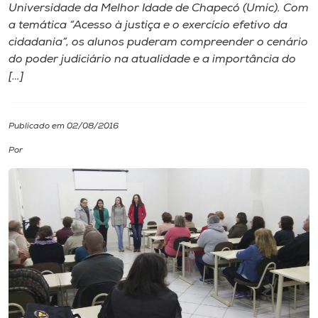
Universidade da Melhor Idade de Chapecó (Umic). Com
a temática “Acesso à justiça e o exercício efetivo da
I.nova
cidadania”, os alunos puderam compreender o cenário
do poder judiciário na atualidade e a importância do
Diplomados
[…]
Cultura
Publicado em 02/08/2016
Por
CPA
Biblioteca
Editora
Rádio