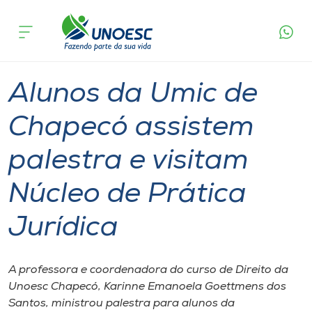
Página
O que
Alunos da Umic de Chapecó assistem palestra e
inicial
acontece
visitam Núcleo de Prática Jurídica
Cursos
Graduação
Extensão
Chapecó
Onde estamos
Alunos da Umic de
Pesquisa
Chapecó assistem
palestra e visitam
Atendimento ao Estudante
Núcleo de Prática
Portal de Ensino
Jurídica
A
Unoesc
A professora e coordenadora do curso de Direito da
Unoesc Chapecó, Karinne Emanoela Goettmens dos
Internacionalização
Santos, ministrou palestra para alunos da