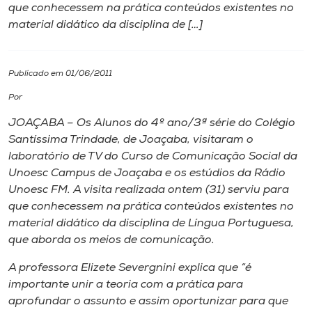
que conhecessem na prática conteúdos existentes no
material didático da disciplina de […]
I.nova
Diplomados
Publicado em 01/06/2011
Por
Cultura
JOAÇABA – Os Alunos do 4º ano/3ª série do Colégio
Santíssima Trindade, de Joaçaba, visitaram o
CPA
laboratório de TV do Curso de Comunicação Social da
Unoesc Campus de Joaçaba e os estúdios da Rádio
Unoesc FM. A visita realizada ontem (31) serviu para
Biblioteca
que conhecessem na prática conteúdos existentes no
material didático da disciplina de Língua Portuguesa,
Editora
que aborda os meios de comunicação.
A professora Elizete Severgnini explica que “é
Rádio
importante unir a teoria com a prática para
aprofundar o assunto e assim oportunizar para que