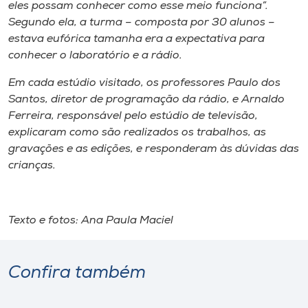
Museu
eles possam conhecer como esse meio funciona”.
Segundo ela, a turma – composta por 30 alunos –
estava eufórica tamanha era a expectativa para
Unoesc
conhecer o laboratório e a rádio.
Store
Em cada estúdio visitado, os professores Paulo dos
Santos, diretor de programação da rádio, e Arnaldo
Ferreira, responsável pelo estúdio de televisão,
Selecione
explicaram como são realizados os trabalhos, as
o idioma
gravações e as edições, e responderam às dúvidas das
crianças.
A+
A-
Texto e fotos: Ana Paula Maciel
Confira também