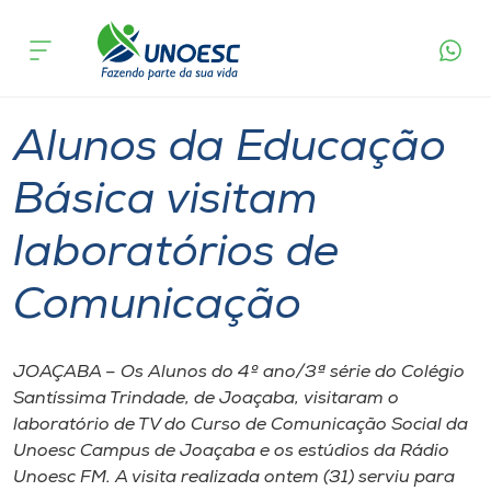
Página
O que
Alunos da Educação Básica visitam
inicial
acontece
laboratórios de Comunicação
Cursos
Graduação
Joaçaba
Onde estamos
Alunos da Educação
Pesquisa
Básica visitam
laboratórios de
Atendimento ao Estudante
Comunicação
Portal de Ensino
JOAÇABA – Os Alunos do 4º ano/3ª série do Colégio
A
Santíssima Trindade, de Joaçaba, visitaram o
Unoesc
laboratório de TV do Curso de Comunicação Social da
Unoesc Campus de Joaçaba e os estúdios da Rádio
Internacionalização
Unoesc FM. A visita realizada ontem (31) serviu para