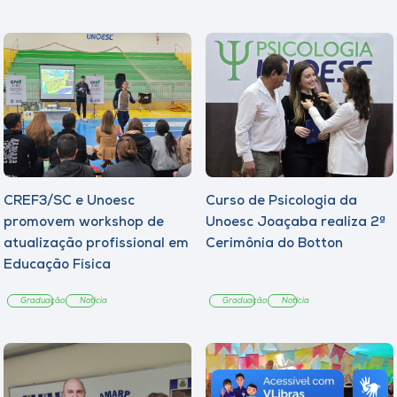
CREF3/SC e Unoesc
Curso de Psicologia da
promovem workshop de
Unoesc Joaçaba realiza 2ª
atualização profissional em
Cerimônia do Botton
Educação Física
Graduação
Notícia
Graduação
Notícia