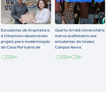
Estudantes de Arquitetura
Quarto Arraiá Universitário
e Urbanismo desenvolvem
marca acolhimento aos
projeto para modernização
estudantes da Unoesc
da Casa Mortuária de
Campos Novos
Tangará
Graduação
Graduação
Notícia