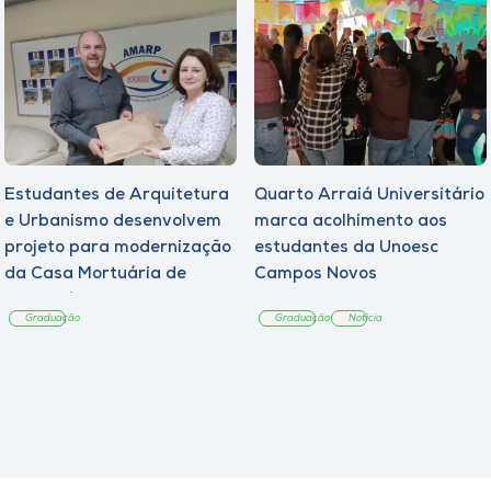
Estudantes de Arquitetura
Quarto Arraiá Universitário
e Urbanismo desenvolvem
marca acolhimento aos
projeto para modernização
estudantes da Unoesc
da Casa Mortuária de
Campos Novos
Tangará
Graduação
Graduação
Notícia