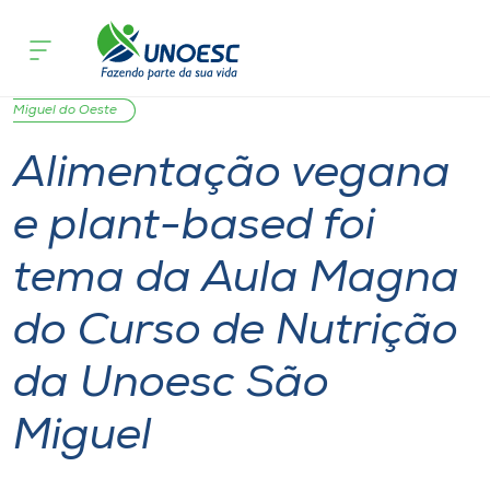
Página inicial
O que acontece
Alimentação vegana e plant-based fo
Cursos
Graduação
Notícia
Ensino
Saúde
São
Onde estamos
Miguel do Oeste
Alimentação vegana
Pesquisa
e plant-based foi
Atendimento ao Estudante
tema da Aula Magna
Portal de Ensino
do Curso de Nutrição
da Unoesc São
A
Unoesc
Miguel
Internacionalização