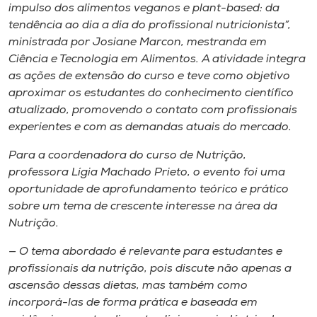
Museu
impulso dos alimentos veganos e
plant-based
: da
tendência ao dia a dia do profissional nutricionista”,
ministrada por Josiane Marcon, mestranda em
Unoesc
Ciência e Tecnologia em Alimentos. A atividade integra
Store
as ações de extensão do curso e teve como objetivo
aproximar os estudantes do conhecimento científico
atualizado, promovendo o contato com profissionais
experientes e com as demandas atuais do mercado.
Selecione
o idioma
Para a coordenadora do curso de Nutrição,
professora Lígia Machado Prieto, o evento foi uma
oportunidade de aprofundamento teórico e prático
sobre um tema de crescente interesse na área da
A+
Nutrição.
A-
— O tema abordado é relevante para estudantes e
profissionais da nutrição, pois discute não apenas a
ascensão dessas dietas, mas também como
incorporá-las de forma prática e baseada em