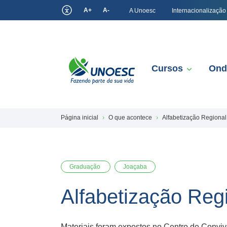
A+
A-
A Unoesc
Internacionalização
Cursos
Ond
Página inicial
O que acontece
Alfabetização Regional
Graduação
Joaçaba
Alfabetização Regi
Materiais foram expostos no Centro de Convi