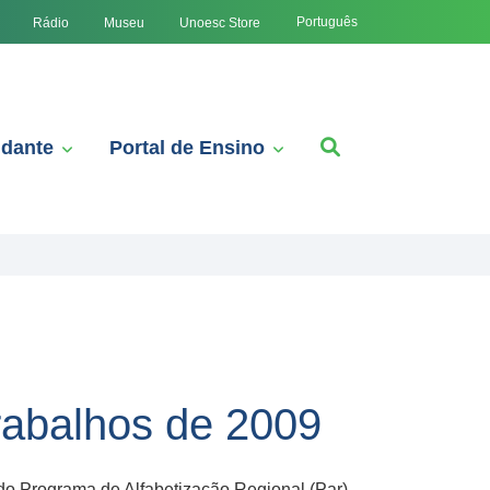
Português
Rádio
Museu
Unoesc Store
udante
Portal de Ensino
trabalhos de 2009
do Programa de Alfabetização Regional (Par)