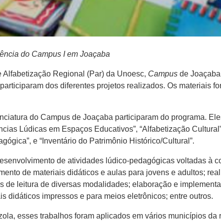
ivência do Campus I em Joaçaba
 Alfabetização Regional (Par) da Unoesc,
Campus
de Joaçaba,
articiparam dos diferentes projetos realizados. Os materiais 
enciatura do Campus de Joaçaba participaram do programa. El
cias Lúdicas em Espaços Educativos”, “Alfabetização Cultural”,
gógica”, e “Inventário do Patrimônio Histórico/Cultural”.
envolvimento de atividades lúdico-pedagógicas voltadas à co
imento de materiais didáticos e aulas para jovens e adultos; re
es de leitura de diversas modalidades; elaboração e implementa
 didáticos impressos e para meios eletrônicos; entre outros.
la, esses trabalhos foram aplicados em vários municípios da 