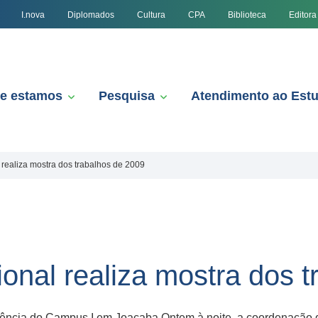
I.nova
Diplomados
Cultura
CPA
Biblioteca
Editora
e estamos
Pesquisa
Atendimento ao Est
 realiza mostra dos trabalhos de 2009
onal realiza mostra dos 
vência do Campus I em Joaçaba Ontem à noite, a coordenação 