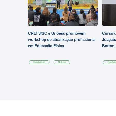
CREF3/SC e Unoesc promovem
Curso d
workshop de atualização profissional
Joaçaba
em Educação Física
Botton
Graduação
Notícia
Gradua