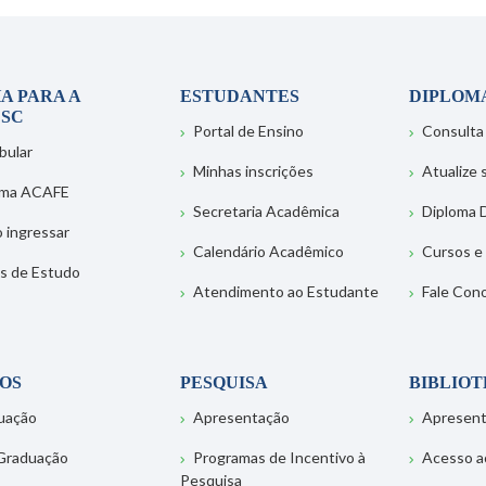
A PARA A
ESTUDANTES
DIPLOM
SC
Portal de Ensino
Consulta
bular
Minhas inscrições
Atualize
ema ACAFE
Secretaria Acadêmica
Diploma D
 ingressar
Calendário Acadêmico
Cursos e
s de Estudo
Atendimento ao Estudante
Fale Con
OS
PESQUISA
BIBLIO
uação
Apresentação
Apresen
Graduação
Programas de Incentivo à
Acesso a
Pesquisa