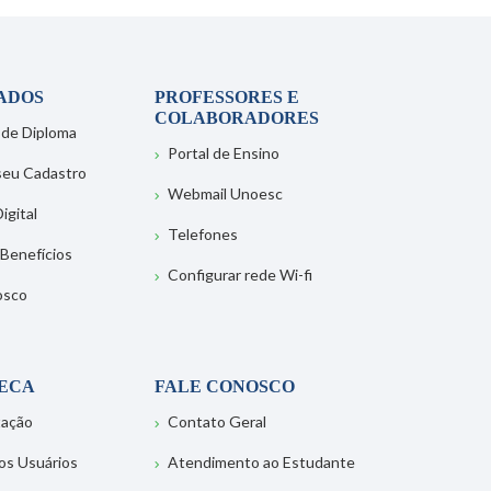
ADOS
PROFESSORES E
COLABORADORES
 de Diploma
Portal de Ensino
 seu Cadastro
Webmail Unoesc
igital
Telefones
 Benefícios
Configurar rede Wi-fi
osco
TECA
FALE CONOSCO
tação
Contato Geral
os Usuários
Atendimento ao Estudante