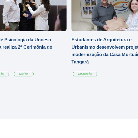
e Psicologia da Unoesc
Estudantes de Arquitetura e
 realiza 2ª Cerimônia do
Urbanismo desenvolvem projet
modernização da Casa Mortuár
Tangará
ção
Notícia
Graduação