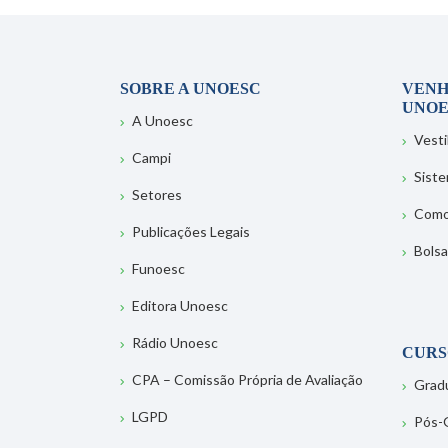
SOBRE A UNOESC
VENH
UNOE
A Unoesc
Vesti
Campi
Sist
Setores
Como
Publicações Legais
Bolsa
Funoesc
Editora Unoesc
Rádio Unoesc
CURS
CPA – Comissão Própria de Avaliação
Grad
LGPD
Pós-