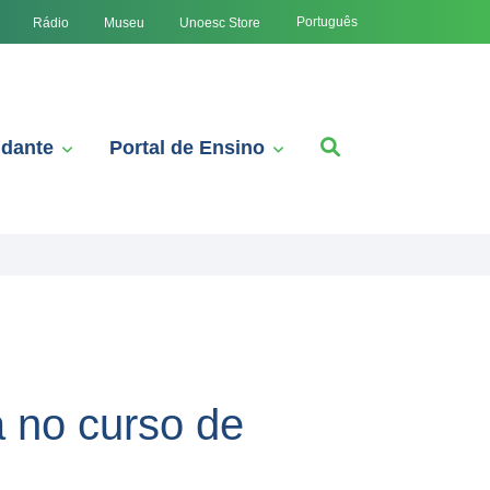
Português
Rádio
Museu
Unoesc Store
udante
Portal de Ensino
a no curso de