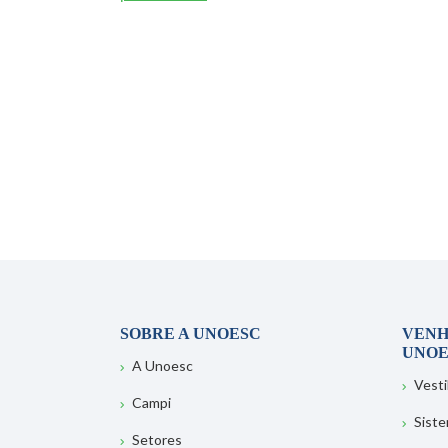
SOBRE A UNOESC
VENH
UNOE
A Unoesc
Vesti
Campi
Sist
Setores