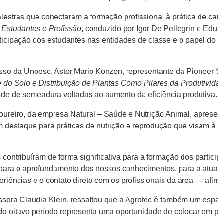
lestras que conectaram a formação profissional à prática de ca
Estudantes e Profissão
, conduzido por Igor De Pellegrin e Ed
rticipação dos estudantes nas entidades de classe e o papel 
so da Unoesc, Astor Mario Konzen, representante da Pioneer S
 do Solo e Distribuição de Plantas Como Pilares da Produtivid
ade de semeadura voltadas ao aumento da eficiência produtiva.
oureiro, da empresa Natural – Saúde e Nutrição Animal, aprese
m destaque para práticas de nutrição e reprodução que visam à
contribuíram de forma significativa para a formação dos partici
 para o aprofundamento dos nossos conhecimentos, para a atua
periências e o contato direto com os profissionais da área — af
sora Claudia Klein, ressaltou que a Agrotec é também um espa
o oitavo período representa uma oportunidade de colocar em p