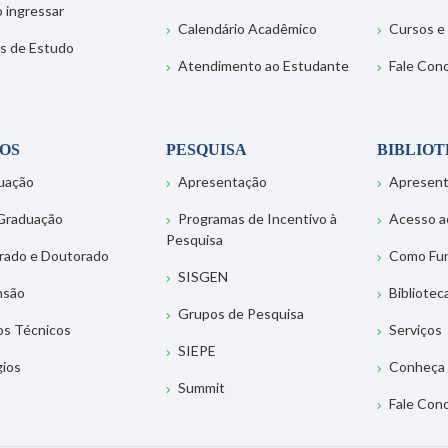
 ingressar
Calendário Acadêmico
Cursos e
s de Estudo
Atendimento ao Estudante
Fale Con
OS
PESQUISA
BIBLIO
uação
Apresentação
Apresen
Graduação
Programas de Incentivo à
Acesso a
Pesquisa
rado e Doutorado
Como Fu
SISGEN
nsão
Bibliotec
Grupos de Pesquisa
os Técnicos
Serviços
SIEPE
gios
Conheça 
Summit
Fale Con