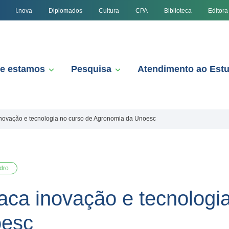
I.nova
Diplomados
Cultura
CPA
Biblioteca
Editora
e estamos
Pesquisa
Atendimento ao Est
inovação e tecnologia no curso de Agronomia da Unoesc
dro
aca inovação e tecnologi
oesc