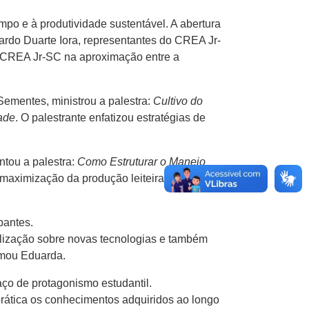
mpo e à produtividade sustentável. A abertura
uardo Duarte Iora, representantes do CREA Jr-
do CREA Jr-SC na aproximação entre a
ementes, ministrou a palestra:
Cultivo do
ade
. O palestrante enfatizou estratégias de
ntou a palestra:
Como Estruturar o Manejo
 maximização da produção leiteira e à saúde
pantes.
lização sobre novas tecnologias e também
irmou Eduarda.
ço de protagonismo estudantil.
rática os conhecimentos adquiridos ao longo