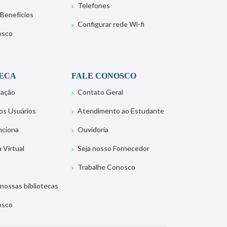
Telefones
 Benefícios
Configurar rede Wi-fi
osco
TECA
FALE CONOSCO
tação
Contato Geral
os Usuários
Atendimento ao Estudante
nciona
Ouvidoria
a Virtual
Seja nosso Fornecedor
Trabalhe Conosco
nossas bibliotecas
osco