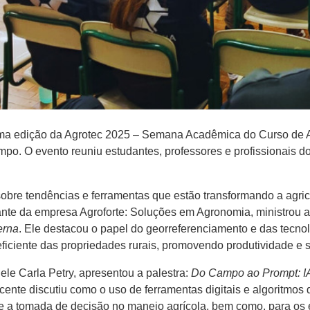
ma edição da Agrotec 2025 – Semana Acadêmica do Curso de 
ampo. O evento reuniu estudantes, professores e profissionais
s sobre tendências e ferramentas que estão transformando a ag
nte da empresa Agroforte: Soluções em Agronomia, ministrou a
erna
. Ele destacou o papel do georreferenciamento e das tecno
ficiente das propriedades rurais, promovendo produtividade e s
le Carla Petry, apresentou a palestra:
Do Campo ao Prompt: I
 docente discutiu como o uso de ferramentas digitais e algoritmo
e a tomada de decisão no manejo agrícola, bem como, para os 