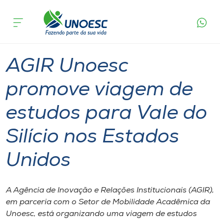
Página
O que
AGIR Unoesc promove viagem de estudos para
inicial
acontece
Vale do Silício nos Estados Unidos
Cursos
Inovação
Graduação
Joaçaba
Onde estamos
AGIR Unoesc
Pesquisa
promove viagem de
estudos para Vale do
Atendimento ao Estudante
Silício nos Estados
Portal de Ensino
Unidos
A
Unoesc
A Agência de Inovação e Relações Institucionais (AGIR),
em parceria com o Setor de Mobilidade Acadêmica da
Internacionalização
Unoesc, está organizando uma viagem de estudos