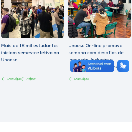
Mais de 16 mil estudantes
Unoesc On-line promove
iniciam semestre letivo na
semana com desafios de
Unoesc
inovação, inclusão e
lançamento de e-book
sobre sustentabilidade
Graduação
Notícia
Graduação