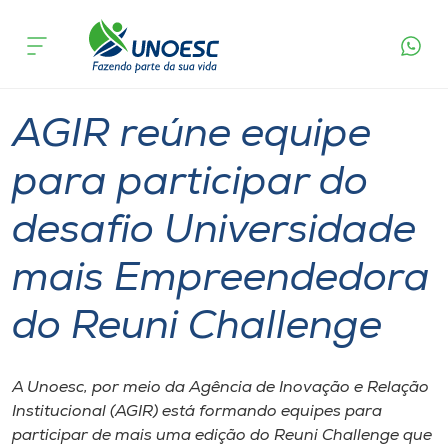
Página
O que
AGIR reúne equipe para participar do desafio
inicial
acontece
Universidade mais Empreendedora do Reuni
Cursos
Challenge
Graduação
Notícia de evento
Joaçaba
Onde estamos
AGIR reúne equipe
Pesquisa
para participar do
desafio Universidade
Atendimento ao Estudante
mais Empreendedora
Portal de Ensino
do Reuni Challenge
A
Unoesc
A Unoesc, por meio da Agência de Inovação e Relação
Institucional (AGIR) está formando equipes para
Internacionalização
participar de mais uma edição do Reuni Challenge que