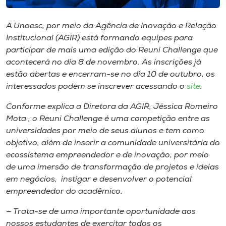
Museu
A Unoesc, por meio da Agência de Inovação e Relação
Unoesc
Institucional (AGIR) está formando equipes para
Store
participar de mais uma edição do Reuni Challenge que
acontecerá no dia 8 de novembro. As inscrições já
estão abertas e encerram-se no dia 10 de outubro, os
interessados podem se inscrever acessando o
site
.
Selecione
o idioma
Conforme explica a Diretora da AGIR, Jéssica Romeiro
Mota , o Reuni Challenge é uma competição entre as
universidades por meio de seus alunos e tem como
objetivo, além de inserir a comunidade universitária do
A+
ecossistema empreendedor e de inovação, por meio
A-
de uma imersão de transformação de projetos e ideias
em negócios, instigar e desenvolver o potencial
empreendedor do acadêmico.
— Trata-se de uma importante oportunidade aos
nossos estudantes de exercitar todos os