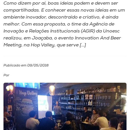
Como dizem por aí, boas ideias podem e devem ser
compartilhadas. E conhecer essas novas ideias em um
I.nova
ambiente inovador, descontraído e criativo, é ainda
melhor. Com essa proposta, o time da Agência de
Diplomados
Inovação e Relações Institucionais (AGIR) da Unoesc
realizou, em Joaçaba, o evento Innovation And Beer
Meeting, na Hop Valley, que serve […]
Cultura
CPA
Publicado em 09/05/2018
Por
Biblioteca
Editora
Rádio