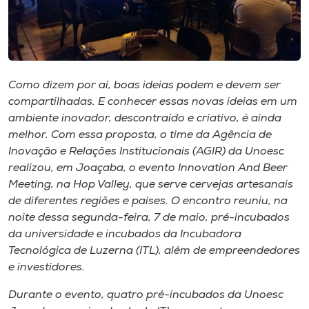
Museu
Unoesc
Store
Como dizem por aí, boas ideias podem e devem ser
compartilhadas. E conhecer essas novas ideias em um
ambiente inovador, descontraído e criativo, é ainda
Selecione
melhor. Com essa proposta, o time da Agência de
o idioma
Inovação e Relações Institucionais (AGIR) da Unoesc
realizou, em Joaçaba, o evento
Innovation And Beer
Meeting
, na Hop Valley, que serve cervejas artesanais
de diferentes regiões e países. O encontro reuniu, na
A+
noite dessa segunda-feira, 7 de maio, pré-incubados
A-
da universidade e incubados da Incubadora
Tecnológica de Luzerna (ITL), além de empreendedores
e investidores.
Durante o evento, quatro pré-incubados da Unoesc