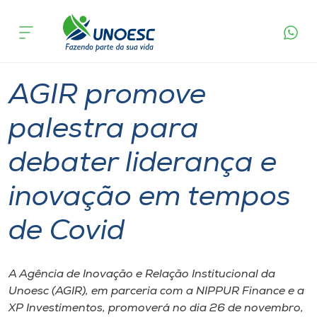
Página
O que
AGIR promove palestra para debater liderança
inicial
acontece
e inovação em tempos de Covid
Cursos
Graduação
Notícia de evento
Joaçaba
Onde estamos
AGIR promove
Pesquisa
palestra para
debater liderança e
Atendimento ao Estudante
inovação em tempos
Portal de Ensino
de Covid
A
Unoesc
A Agência de Inovação e Relação Institucional da
Unoesc (AGIR), em parceria com a NIPPUR Finance e a
Internacionalização
XP Investimentos, promoverá no dia 26 de novembro,