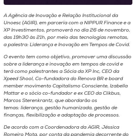
Museu
A Agência de Inovação e Relação Institucional da
Unoesc
Unoesc (AGIR), em parceria com a NIPPUR Finance e a
Store
XP Investimentos, promoverá no dia 26 de novembro,
das 19h30 às 21h, por meio das tecnologias remotas,
a palestra: Liderança e Inovação em Tempos de Covid.
O evento tem como objetivo, promover uma discussão
Selecione
o idioma
sobre a liderança e inovação em tempos de covid e
terá como palestrantes a Sócia da XP Inc, CEO da
Xpeed Shool, Co-fundadora do Renova BR e board
member movimento Capitalismo Consciente, Izabella
A+
Mattar e o sócio co-fundador e ex CEO da Clikbus,
A-
Marcos Sterenkrantz, que abordarão os
temas: liderança, gestão humanizada, gestão de
finanças, flexibilização e adaptação de processos.
De acordo com a Coordenadora da AGIR, Jéssica
Romeiro Mota, por conta da pandemia decorrente do