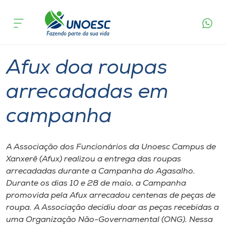
Página
O que
Afux doa roupas arrecadadas em
inicial
acontece
campanha
Cursos
Graduação
Xanxerê
Onde estamos
Afux doa roupas
Pesquisa
arrecadadas em
campanha
Atendimento ao Estudante
Portal de Ensino
A Associação dos Funcionários da Unoesc Campus de
Xanxerê (Afux) realizou a entrega das roupas
arrecadadas durante a Campanha do Agasalho.
A
Durante os dias 10 e 28 de maio, a Campanha
Unoesc
promovida pela Afux arrecadou centenas de peças de
roupa. A Associação decidiu doar as peças recebidas a
Internacionalização
uma Organização Não-Governamental (ONG). Nessa