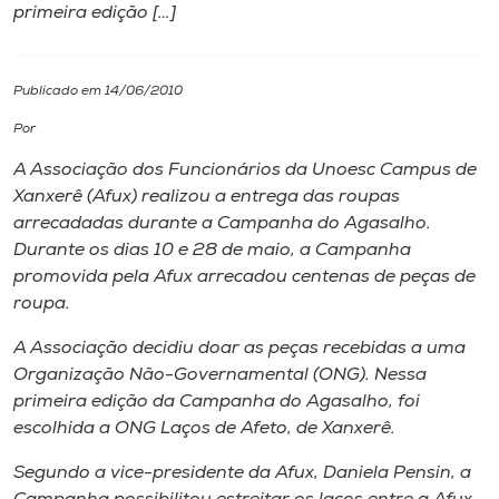
primeira edição […]
I.nova
Publicado em 14/06/2010
Diplomados
Por
A Associação dos Funcionários da Unoesc Campus de
Cultura
Xanxerê (Afux) realizou a entrega das roupas
arrecadadas durante a Campanha do Agasalho.
CPA
Durante os dias 10 e 28 de maio, a Campanha
promovida pela Afux arrecadou centenas de peças de
roupa.
Biblioteca
A Associação decidiu doar as peças recebidas a uma
Organização Não-Governamental (ONG). Nessa
Editora
primeira edição da Campanha do Agasalho, foi
escolhida a ONG Laços de Afeto, de Xanxerê.
Rádio
Segundo a vice-presidente da Afux, Daniela Pensin, a