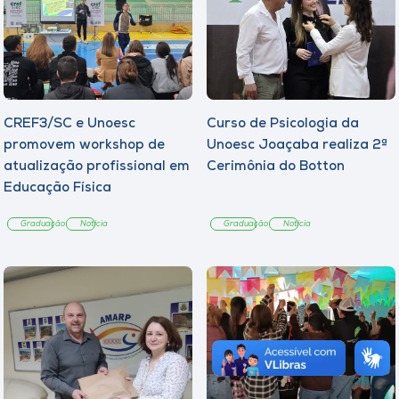
CREF3/SC e Unoesc
Curso de Psicologia da
promovem workshop de
Unoesc Joaçaba realiza 2ª
atualização profissional em
Cerimônia do Botton
Educação Física
Graduação
Notícia
Graduação
Notícia