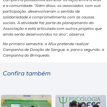
Campanha possibilitou estreitar os laços entre a Afux
Museu
e a comunidade. “Além disso, os associados, com sua
participação, desenvolveram o sentido de
Unoesc
solidariedade e comprometimento com as causas
Store
sociais. A atividade faz parte do planejamento da
Associação e está articulada com outros projetos que
ainda serão desenvolvidos no ano”, observa.
No primeiro semestre, a Afux pretende realizar
Selecione
o idioma
Campanha de Doação de Sangue, e, para o segundo, a
Campanha do Brinquedo.
A+
Confira também
A-