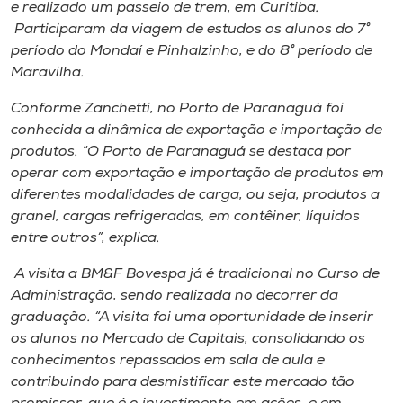
Museu
e realizado um passeio de trem, em Curitiba.
Participaram da viagem de estudos os alunos do 7°
período do Mondaí e Pinhalzinho, e do 8° período de
Unoesc
Maravilha.
Store
Conforme Zanchetti, no Porto de Paranaguá foi
conhecida a dinâmica de exportação e importação de
produtos. “O Porto de Paranaguá se destaca por
Selecione
operar com exportação e importação de produtos em
o idioma
diferentes modalidades de carga, ou seja, produtos a
granel, cargas refrigeradas, em contêiner, líquidos
entre outros”, explica.
A+
A visita a BM&F Bovespa já é tradicional no Curso de
A-
Administração, sendo realizada no decorrer da
graduação. “A visita foi uma oportunidade de inserir
os alunos no Mercado de Capitais, consolidando os
conhecimentos repassados em sala de aula e
contribuindo para desmistificar este mercado tão