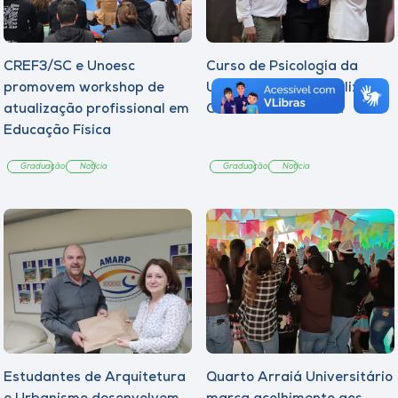
CREF3/SC e Unoesc
Curso de Psicologia da
promovem workshop de
Unoesc Joaçaba realiza 2ª
atualização profissional em
Cerimônia do Botton
Educação Física
Graduação
Notícia
Graduação
Notícia
Estudantes de Arquitetura
Quarto Arraiá Universitário