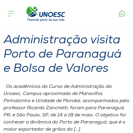
Página
O que
Administração visita Porto de Paranaguá e
inicial
acontece
Bolsa de Valores
Cursos
Graduação
São Miguel do Oeste
Onde estamos
Administração visita
Pesquisa
Porto de Paranaguá
e Bolsa de Valores
Atendimento ao Estudante
Portal de Ensino
Os acadêmicos do Curso de Administração da
Unoesc, Campus aproximado de Maravilha,
Pinhalzinho e Unidade de Mondaí, acompanhados pelo
A
professor Ricardo Zanchetti, foram para Paranaguá,
Unoesc
PR, e São Paulo, SP, de 14 a 18 de maio. O objetivo foi
conhecer a dinâmica do Porto de Paranaguá, que é o
Internacionalização
maior exportador de grãos do […]