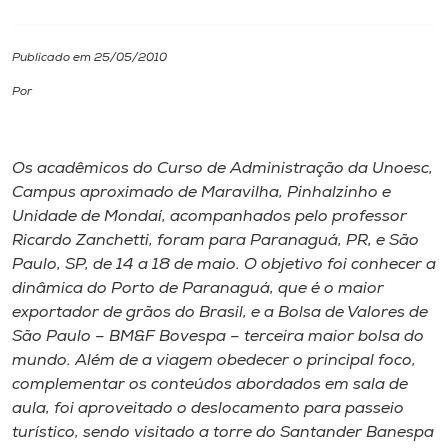
I.nova
Publicado em 25/05/2010
Por
Diplomados
Cultura
Os acadêmicos do Curso de Administração da Unoesc,
Campus aproximado de Maravilha, Pinhalzinho e
Unidade de Mondaí, acompanhados pelo professor
CPA
Ricardo Zanchetti, foram para Paranaguá, PR, e São
Paulo, SP, de 14 a 18 de maio. O objetivo foi conhecer a
Biblioteca
dinâmica do Porto de Paranaguá, que é o maior
exportador de grãos do Brasil, e a Bolsa de Valores de
São Paulo – BM&F Bovespa – terceira maior bolsa do
Editora
mundo. Além de a viagem obedecer o principal foco,
complementar os conteúdos abordados em sala de
Rádio
aula, foi aproveitado o deslocamento para passeio
turístico, sendo visitado a torre do Santander Banespa