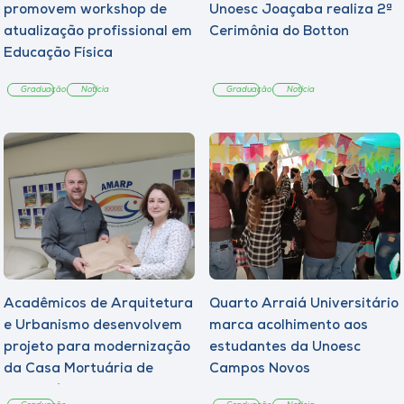
promovem workshop de
Unoesc Joaçaba realiza 2ª
atualização profissional em
Cerimônia do Botton
Educação Física
Graduação
Notícia
Graduação
Notícia
Acadêmicos de Arquitetura
Quarto Arraiá Universitário
e Urbanismo desenvolvem
marca acolhimento aos
projeto para modernização
estudantes da Unoesc
da Casa Mortuária de
Campos Novos
Tangará