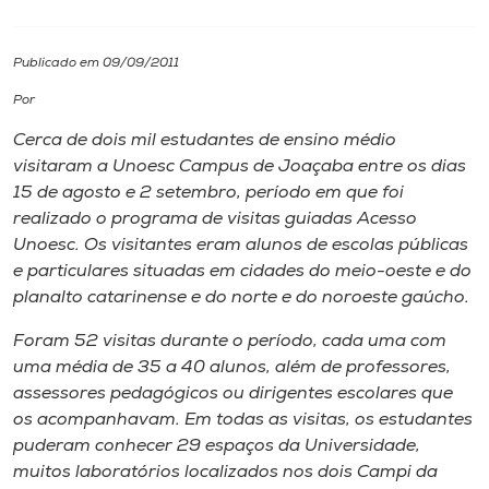
I.nova
Publicado em 09/09/2011
Por
Diplomados
Cerca de dois mil estudantes de ensino médio
visitaram a Unoesc Campus de Joaçaba entre os dias
Cultura
15 de agosto e 2 setembro, período em que foi
realizado o programa de visitas guiadas Acesso
CPA
Unoesc. Os visitantes eram alunos de escolas públicas
e particulares situadas em cidades do meio-oeste e do
planalto catarinense e do norte e do noroeste gaúcho.
Biblioteca
Foram 52 visitas durante o período, cada uma com
uma média de 35 a 40 alunos, além de professores,
Editora
assessores pedagógicos ou dirigentes escolares que
os acompanhavam. Em todas as visitas, os estudantes
Rádio
puderam conhecer 29 espaços da Universidade,
muitos laboratórios localizados nos dois Campi da