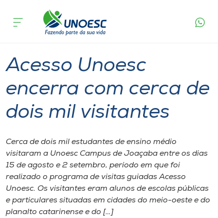
Página
O que
Acesso Unoesc encerra com cerca de dois
inicial
acontece
mil visitantes
Cursos
Graduação
Joaçaba
Onde estamos
Acesso Unoesc
Pesquisa
encerra com cerca de
dois mil visitantes
Atendimento ao Estudante
Portal de Ensino
Cerca de dois mil estudantes de ensino médio
visitaram a Unoesc Campus de Joaçaba entre os dias
15 de agosto e 2 setembro, período em que foi
A
realizado o programa de visitas guiadas Acesso
Unoesc
Unoesc. Os visitantes eram alunos de escolas públicas
e particulares situadas em cidades do meio-oeste e do
Internacionalização
planalto catarinense e do […]