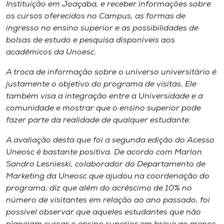
Museu
Instituição em Joaçaba, e receber informações sobre
os cursos oferecidos no Campus, as formas de
ingresso no ensino superior e as possibilidades de
Unoesc
bolsas de estudo e pesquisa disponíveis aos
Store
acadêmicos da Unoesc.
A troca de informação sobre o universo universitário é
justamente o objetivo do programa de visitas. Ele
Selecione
também visa a integração entre a Universidade e a
o idioma
comunidade e mostrar que o ensino superior pode
fazer parte da realidade de qualquer estudante.
A avaliação desta que foi a segunda edição do Acesso
A+
Uneosc é bastante positiva. De acordo com Marlon
A-
Sandro Lesnieski, colaborador do Departamento de
Marketing da Uneosc que ajudou na coordenação do
programa, diz que além do acréscimo de 10% no
número de visitantes em relação ao ano passado, foi
possível observar que aqueles estudantes que não