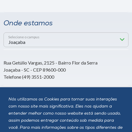
Onde estamos
Selecione o campus
Rua Getúlio Vargas, 2125 - Bairro Flor da Serra
Joaçaba - SC - CEP 89600-000
Telefone (49) 3551-2000
Siga a Unoesc
Nós utilizamos os Cookies para tornar suas interações
com nosso site mais significativa. Eles nos ajudam a
entender melhor como nosso website está sendo usado,
assim podemos entregar conteúdo sob medida para
você. Para mais informações sobre os tipos diferentes de