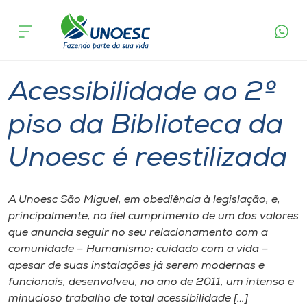
Página
O que
Acessibilidade ao 2º piso da Biblioteca da
inicial
acontece
Unoesc é reestilizada
Cursos
Graduação
Acessibilidade
São Miguel do Oeste
Onde estamos
Acessibilidade ao 2º
Pesquisa
piso da Biblioteca da
Unoesc é reestilizada
Atendimento ao Estudante
Portal de Ensino
A Unoesc São Miguel, em obediência à legislação, e,
principalmente, no fiel cumprimento de um dos valores
que anuncia seguir no seu relacionamento com a
A
comunidade – Humanismo: cuidado com a vida –
Unoesc
apesar de suas instalações já serem modernas e
funcionais, desenvolveu, no ano de 2011, um intenso e
Internacionalização
minucioso trabalho de total acessibilidade […]