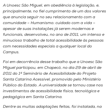
Museu
A Unoesc São Miguel, em obediência à legislação, e,
principalmente, no fiel cumprimento de um dos valores
Unoesc
que anuncia seguir no seu relacionamento com a
comunidade – Humanismo: cuidado com a vida –
Store
apesar de suas instalações já serem modernas e
funcionais, desenvolveu, no ano de 2011, um intenso e
minucioso trabalho de total acessibilidade às pessoas
com necessidades especiais a qualquer local do
Selecione
o idioma
Campus
.
Foi em decorrência desse trabalho que a Unoesc São
Miguel participou, em Chapecó, no dia 29 de abril de
A+
2011 do 1º Seminário de Acessibilidade do Projeto
A-
Santa Catarina Acessível, promovido pelo Ministério
Público do Estado. A universidade se tornou case nos
investimentos de acessibilidade física, tecnológica e
pedagógica em Santa Catarina.
Dentre as muitas adaptações feitas, foi instalada, na