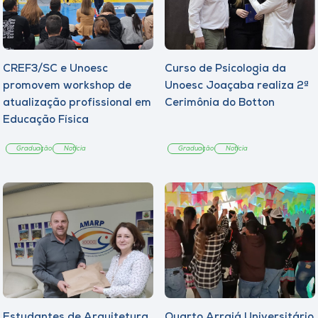
CREF3/SC e Unoesc
Curso de Psicologia da
promovem workshop de
Unoesc Joaçaba realiza 2ª
atualização profissional em
Cerimônia do Botton
Educação Física
Graduação
Notícia
Graduação
Notícia
Estudantes de Arquitetura
Quarto Arraiá Universitário