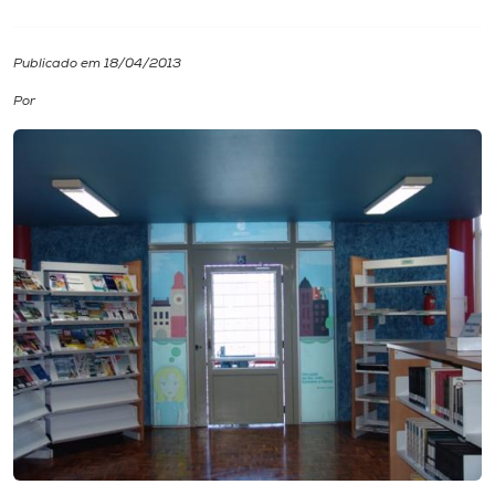
I.nova
Publicado em 18/04/2013
Por
Diplomados
Cultura
CPA
Biblioteca
Editora
Rádio