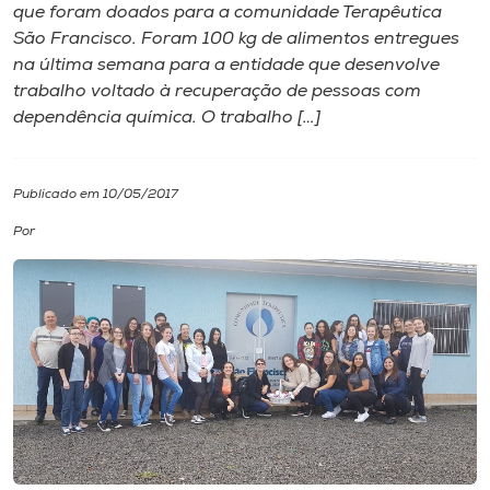
que foram doados para a comunidade Terapêutica
São Francisco. Foram 100 kg de alimentos entregues
I.nova
na ​ú​ltima semana para a entidade que desenvolve
trabalho voltado ​à​ recuperação de pessoas com
Diplomados
dependência química. O trabalho […]
Cultura
Publicado em 10/05/2017
Por
CPA
Biblioteca
Editora
Rádio