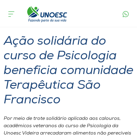
Página
O que
Ação solidária do curso de Psicologia beneficia
inicial
acontece
comunidade Terapêutica São Francisco
Cursos
Graduação
Inserção Social
Videira
Onde estamos
Ação solidária do
Pesquisa
curso de Psicologia
beneficia comunidade
Atendimento ao Estudante
Terapêutica São
Portal de Ensino
Francisco
A
Unoesc
Por meio de trote solidário aplicado aos calouros,
acadêmicos veteranos do curso de Psicologia da
Internacionalização
Unoesc Videira arrecadaram alimentos não perecíveis