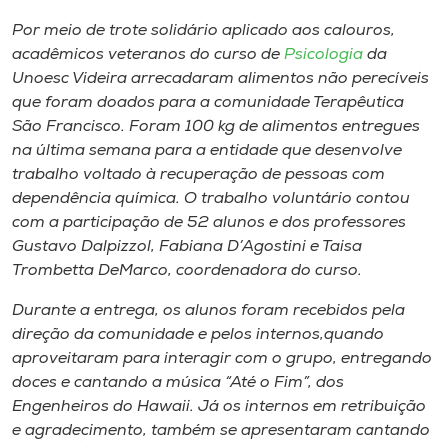
Museu
Por meio de trote solidário aplicado aos calouros,
acadêmicos veteranos do curso de
Psicologia
da
Unoesc
Unoesc Videira arrecadaram alimentos não perecíveis
Store
que foram doados para a comunidade Terapêutica
São Francisco. Foram 100 kg de alimentos entregues
na ​ú​ltima semana para a entidade que desenvolve
trabalho voltado ​à​ recuperação de pessoas com
Selecione
dependência química. O trabalho voluntário contou
o idioma
com a participação de 52 alunos e dos professores
Gustavo Dalpizzol, Fabiana D’Agostini e Taisa
Trombetta DeMarco,​ coordenadora do curso.
A+
Durante a entrega, os alunos foram recebidos pela
A-
direção da comunidade e pelos internos,​quando
aproveitaram para interagir com o grupo​,​ entregando
doces e cantando a música “Até o Fim”​,​ dos
Engenheiros do Hawaii. Já os internos em retribuição
e agradecimento​,​ também ​se apresentaram ​canta​ndo