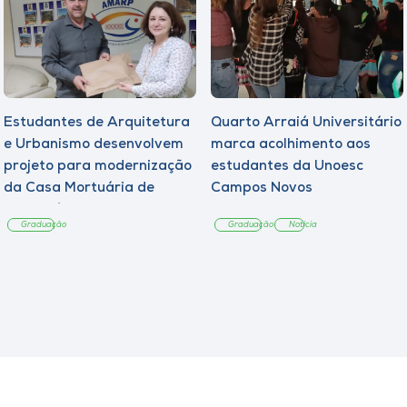
Estudantes de Arquitetura
Quarto Arraiá Universitário
e Urbanismo desenvolvem
marca acolhimento aos
projeto para modernização
estudantes da Unoesc
da Casa Mortuária de
Campos Novos
Tangará
Graduação
Graduação
Notícia