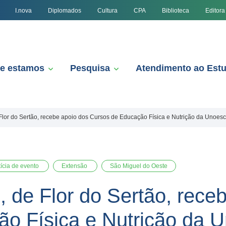
I.nova
Diplomados
Cultura
CPA
Biblioteca
Editora
e estamos
Pesquisa
Atendimento ao Est
Flor do Sertão, recebe apoio dos Cursos de Educação Física e Nutrição da Unoesc
ícia de evento
Extensão
São Miguel do Oeste
 de Flor do Sertão, rece
o Física e Nutrição da 