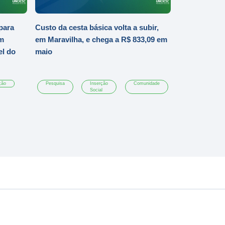
para
Custo da cesta básica volta a subir,
em
em Maravilha, e chega a R$ 833,09 em
el do
maio
ção
Pesquisa
Inserção
Comunidade
Social