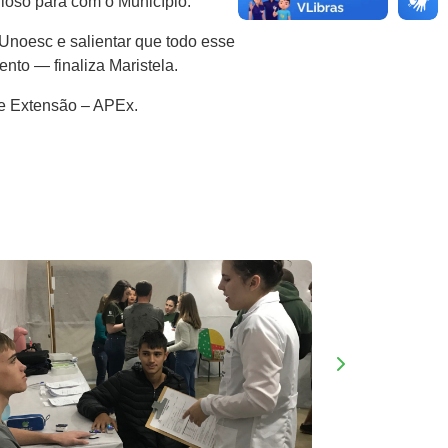
dioso para com o Município.
Unoesc e salientar que todo esse
nto — finaliza Maristela.
de Extensão – APEx.