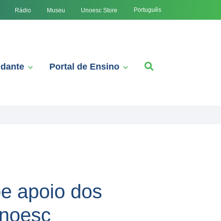
Português
Rádio
Museu
Unoesc Store
udante
Portal de Ensino
be apoio dos
Unoesc