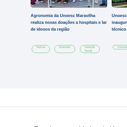
Agronomia da Unoesc Maravilha
Unoesc 
realiza novas doações a hospitais e lar
inaugur
de idosos da região
técnic
Notícia
Extensão
Inserção
Comuni
Social