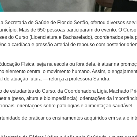
a Secretaria de Saúde de Flor do Sertão, ofertou diversos serv
unicípio. Mais de 650 pessoas participaram do evento. O Curso
fases do Curso (Licenciatura e Bacharelado), coordenados pela 
ncia cardíaca e pressão arterial de repouso com posterior orient
ucação Física, seja na escola ou fora dela, é atuar na promoç
 como elemento central o movimento humano. Assim, o engajamen
l de atuação futura — reforça a professora Sandra.
o de estudantes do Curso, da Coordenadora Ligia Machado Priet
metria (peso, altura e bioimpedância); orientações da importâ
ionais; orientações sobre patologias e alimentação saudável.
rtunidade de praticar os ensinamentos adquiridos em sala e in