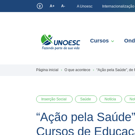
A+
A-
A Unoesc
Internacionalização
Cursos
Ond
Página inicial
O que acontece
“Ação pela Saúde”, de 
Inserção Social
Saúde
Notícia
Not
“Ação pela Saúde”,
Cursos de Educaçã