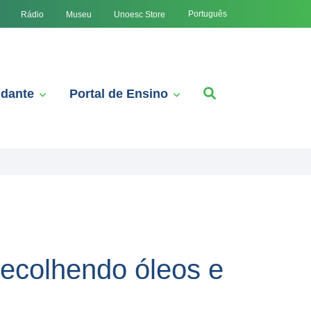
Português
Rádio
Museu
Unoesc Store
udante
Portal de Ensino
recolhendo óleos e