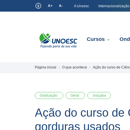
A+
A-
A Unoesc
Internacionalização
Cursos
Ond
Página inicial
O que acontece
Ação do curso de Ciênc
Graduação
Geral
Joaçaba
Ação do curso de 
gorduras usados