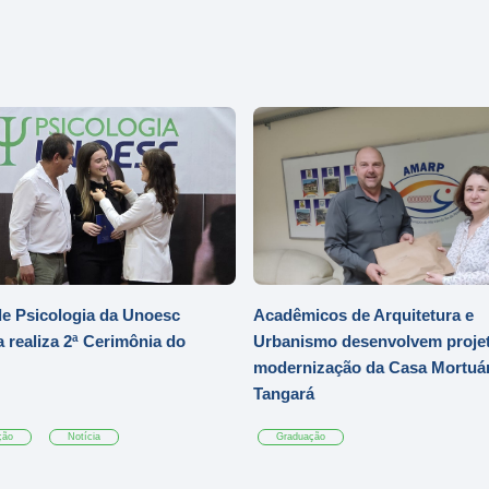
e Psicologia da Unoesc
Acadêmicos de Arquitetura e
 realiza 2ª Cerimônia do
Urbanismo desenvolvem projet
modernização da Casa Mortuár
Tangará
ção
Notícia
Graduação