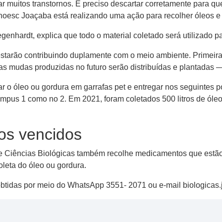
r muitos transtornos. É preciso descartar corretamente para que 
Unoesc Joaçaba está realizando uma ação para recolher óleos e
enhardt, explica que todo o material coletado será utilizado 
starão contribuindo duplamente com o meio ambiente. Primeira
as mudas produzidas no futuro serão distribuídas e plantadas —
r o óleo ou gordura em garrafas pet e entregar nos seguintes po
Campus 1 como no 2. Em 2021, foram coletados 500 litros de óle
os vencidos
de Ciências Biológicas também recolhe medicamentos que estão
leta do óleo ou gordura.
btidas por meio do WhatsApp 3551- 2071 ou e-mail biologica