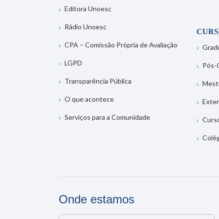
Editora Unoesc
Rádio Unoesc
CURS
CPA – Comissão Própria de Avaliação
Grad
LGPD
Pós-
Transparência Pública
Mest
O que acontece
Exte
Serviços para a Comunidade
Curs
Colé
Onde estamos