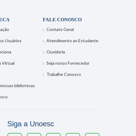
TECA
FALE CONOSCO
tação
Contato Geral
os Usuários
Atendimento ao Estudante
nciona
Ouvidoria
a Virtual
Seja nosso Fornecedor
Trabalhe Conosco
nossas bibliotecas
osco
Siga a Unoesc