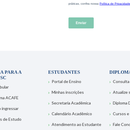
A PARA A
ESTUDANTES
DIPLOM
SC
Portal de Ensino
Consulta
bular
Minhas inscrições
Atualize
ema ACAFE
Secretaria Acadêmica
Diploma D
 ingressar
Calendário Acadêmico
Cursos e
s de Estudo
Atendimento ao Estudante
Fale Con