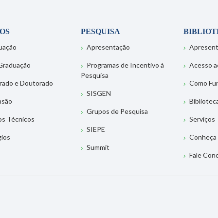
OS
PESQUISA
BIBLIO
uação
Apresentação
Apresen
Graduação
Programas de Incentivo à
Acesso a
Pesquisa
rado e Doutorado
Como Fu
SISGEN
nsão
Bibliotec
Grupos de Pesquisa
os Técnicos
Serviços
SIEPE
gios
Conheça 
Summit
Fale Con