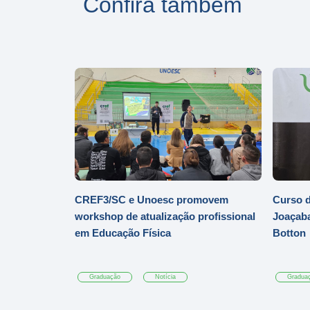
Confira também
CREF3/SC e Unoesc promovem
Curso d
workshop de atualização profissional
Joaçaba
em Educação Física
Botton
Graduação
Notícia
Gradua