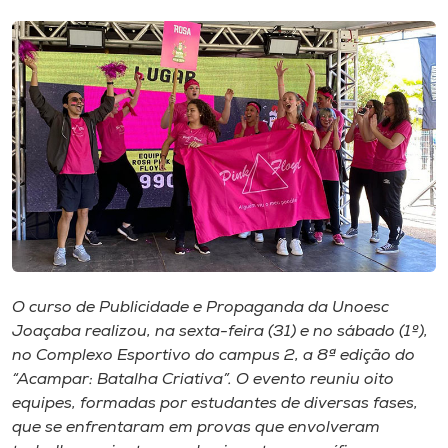
I.nova
Diplomados
Cultura
CPA
Biblioteca
O curso de Publicidade e Propaganda da Unoesc
Joaçaba realizou, na sexta-feira (31) e no sábado (1º),
Editora
no Complexo Esportivo do campus 2, a 8ª edição do
“Acampar: Batalha Criativa”. O evento reuniu oito
Rádio
equipes, formadas por estudantes de diversas fases,
que se enfrentaram em provas que envolveram