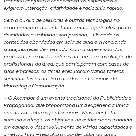
trabalho conjunto e conhecimentos específicos e
Museu
exigiram interação, criatividade e raciocínio rápido.
Sem o auxílio de celulares e outras tecnologias no
Unoesc
acampamento, durante toda a madrugada eles foram
Store
desafiados a trabalhar sob pressão, utilizando os
conteúdos abordados em sala de aula e vivenciando
situações reais de mercado. Com a supervisão dos
professores e colaboradores do curso e a avaliação de
Selecione
o idioma
profissionais da área, que participaram com cases de
suas empresas, os times executaram várias tarefas
semelhantes às do dia a dia dos profissionais de
Marketing e Comunicação.
A+
A-
— O Acampar é um evento tradicional da Publicidade e
Propaganda, que proporciona uma experiência única
aos nossos futuros profissionais. Novamente foi
sucesso e atingiu os objetivos, de evidenciar o trabalho
em equipe, o desenvolvimento de várias capacidades e
o networking — ressalta o coordenador do curso,