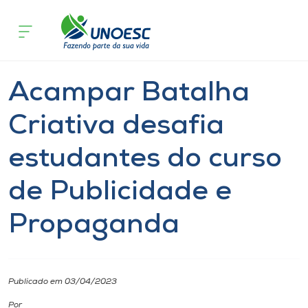
Página inicial
O que acontece
Acampar Batalha Criativa desafia e
Cursos
Graduação
Notícia
Joaçaba
Onde estamos
Acampar Batalha
Pesquisa
Criativa desafia
estudantes do curso
Atendimento ao Estudante
de Publicidade e
Portal de Ensino
Propaganda
A
Unoesc
Publicado em 03/04/2023
Internacionalização
Por