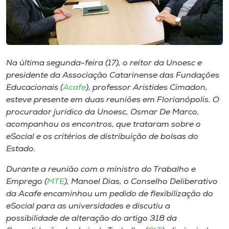
Museu
Unoesc
Store
Na última segunda-feira (17), o reitor da Unoesc e
presidente da Associação Catarinense das Fundações
Educacionais (
Acafe
), professor Aristides Cimadon,
Selecione
esteve presente em duas reuniões em Florianópolis. O
o idioma
procurador jurídico da Unoesc, Osmar De Marco,
acompanhou os encontros, que trataram sobre o
eSocial e os critérios de distribuição de bolsas do
Estado.
A+
A-
Durante a reunião com o ministro do Trabalho e
Emprego (
MTE
), Manoel Dias, o Conselho Deliberativo
da Acafe encaminhou um pedido de flexibilização do
eSocial para as universidades e discutiu a
possibilidade de alteração do artigo 318 da