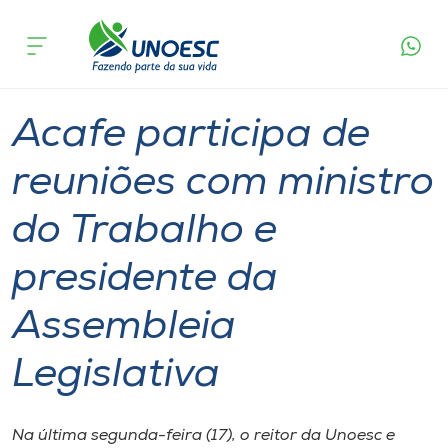
Página
O que
Acafe participa de reuniões com ministro do
inicial
acontece
Trabalho e presidente da Assembleia Legislativa
Cursos
Graduação
Geral
Reitoria
Joaçaba
Onde estamos
Acafe participa de
Pesquisa
reuniões com ministro
do Trabalho e
Atendimento ao Estudante
presidente da
Portal de Ensino
Assembleia
A
Legislativa
Unoesc
Internacionalização
Na última segunda-feira (17), o reitor da Unoesc e