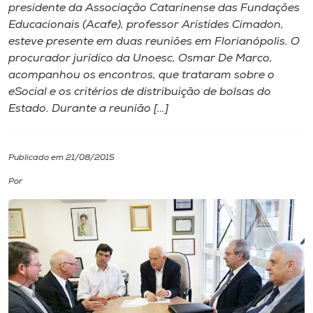
presidente da Associação Catarinense das Fundações
Educacionais (Acafe), professor Aristides Cimadon,
I.nova
esteve presente em duas reuniões em Florianópolis. O
procurador jurídico da Unoesc, Osmar De Marco,
Diplomados
acompanhou os encontros, que trataram sobre o
eSocial e os critérios de distribuição de bolsas do
Estado. Durante a reunião […]
Cultura
CPA
Publicado em 21/08/2015
Por
Biblioteca
Editora
Rádio