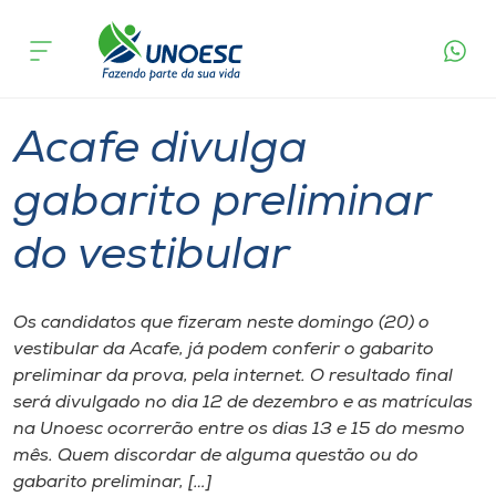
Página
O que
Acafe divulga gabarito preliminar do
inicial
acontece
vestibular
Cursos
Graduação
Vestibular
Onde estamos
Acafe divulga
Pesquisa
gabarito preliminar
do vestibular
Atendimento ao Estudante
Portal de Ensino
Os candidatos que fizeram neste domingo (20) o
vestibular da Acafe, já podem conferir o gabarito
preliminar da prova, pela internet. O resultado final
A
será divulgado no dia 12 de dezembro e as matrículas
Unoesc
na Unoesc ocorrerão entre os dias 13 e 15 do mesmo
mês. Quem discordar de alguma questão ou do
Internacionalização
gabarito preliminar, […]