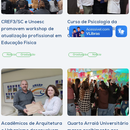
CREF3/SC e Unoesc
Curso de Psicologia da
promovem workshop de
Unoesc Joaçaba realiza 2ª
atualização profissional em
Cerimônia do Botton
Educação Física
Notícia
Graduação
Graduação
Notícia
Acadêmicos de Arquitetura
Quarto Arraiá Universitário