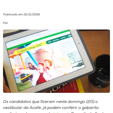
I.nova
Publicado em 21/11/2016
Por
Diplomados
Cultura
CPA
Biblioteca
Editora
Rádio
Os candidatos que fizeram neste domingo (20) o
vestibular da Acafe, já podem conferir o gabarito