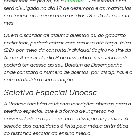
preliminar da prova, pela
internet
. O resultado final
Museu
será divulgado no dia 12 de dezembro e as matrículas
na Unoesc ocorrerão entre os dias 13 e 15 do mesmo
Unoesc
mês.
Store
Quem discordar de alguma questão ou do gabarito
preliminar, poderá entrar com recurso até terça-feira
(22), por meio da consulta individual (
login
) no site da
Acafe. A partir do dia 2 de dezembro, o vestibulando
Selecione
o idioma
poderá ter acesso ao seu Boletim de Desempenho,
onde constará o número de acertos, por disciplina, e a
nota atribuída a sua redação.
A+
Seletivo Especial Unoesc
A-
A Unoesc também está com inscrições abertas para o
seletivo especial, que é a forma de ingresso na
universidade em que não há realização de provas. A
seleção dos candidatos é feita pela média aritmética
do histórico escolar do ensino médio.