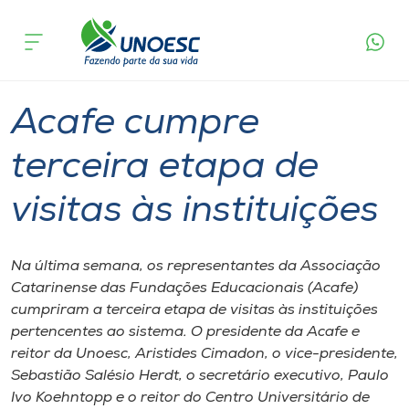
Página
O que
Acafe cumpre terceira etapa de visitas às
inicial
acontece
instituições
Cursos
Graduação
Reitoria
Joaçaba
Onde estamos
Acafe cumpre
Pesquisa
terceira etapa de
visitas às instituições
Atendimento ao Estudante
Portal de Ensino
Na última semana, os representantes da Associação
Catarinense das Fundações Educacionais (Acafe)
cumpriram a terceira etapa de visitas às instituições
A
pertencentes ao sistema. O presidente da Acafe e
Unoesc
reitor da Unoesc, Aristides Cimadon, o vice-presidente,
Sebastião Salésio Herdt, o secretário executivo, Paulo
Internacionalização
Ivo Koehntopp e o reitor do Centro Universitário de