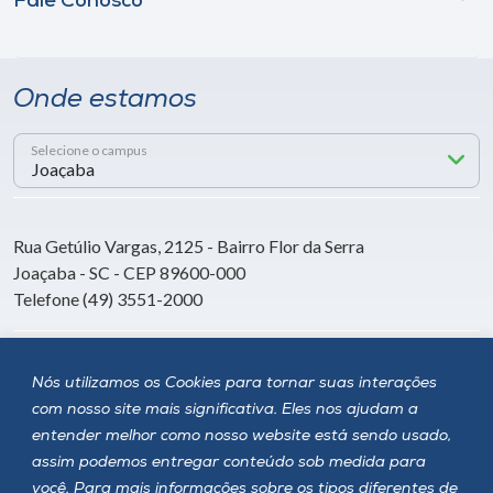
Fale Conosco
Onde estamos
Selecione o campus
Rua Getúlio Vargas, 2125 - Bairro Flor da Serra
Joaçaba - SC - CEP 89600-000
Telefone (49) 3551-2000
Siga a Unoesc
Nós utilizamos os Cookies para tornar suas interações
com nosso site mais significativa. Eles nos ajudam a
entender melhor como nosso website está sendo usado,
assim podemos entregar conteúdo sob medida para
você. Para mais informações sobre os tipos diferentes de