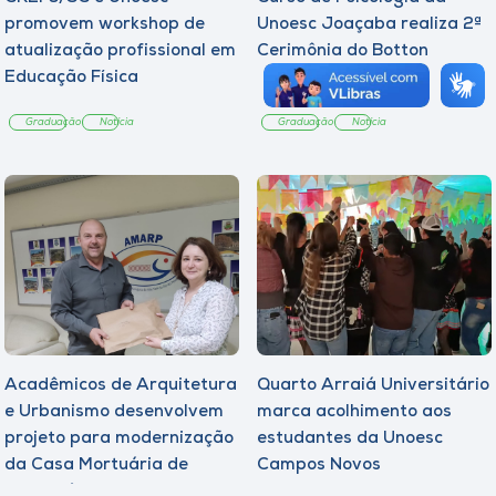
promovem workshop de
Unoesc Joaçaba realiza 2ª
atualização profissional em
Cerimônia do Botton
Educação Física
Graduação
Notícia
Graduação
Notícia
Acadêmicos de Arquitetura
Quarto Arraiá Universitário
e Urbanismo desenvolvem
marca acolhimento aos
projeto para modernização
estudantes da Unoesc
da Casa Mortuária de
Campos Novos
Tangará