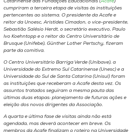
Catarinense das Fundações Educacionais (
Acafe
)
Museu
cumpriram a terceira etapa de visitas às instituições
pertencentes ao sistema. O presidente da Acafe e
Unoesc
reitor da Unoesc, Aristides Cimadon, o vice-presidente,
Store
Sebastião Salésio Herdt, o secretário executivo, Paulo
Ivo Koehntopp e o reitor do Centro Universitário de
Brusque (Unifebe), Günther Lother Pertschy, fizeram
parte da comitiva.
Selecione
o idioma
O Centro Universitário Barriga Verde (Unibave), a
Universidade do Extremo Sul Catarinense (Unesc) e a
Universidade do Sul de Santa Catarina (Unisul) foram
as instituições que receberam a Acafe desta vez. Os
A+
assuntos tratados seguiram a mesma pauta das
A-
últimas duas etapas: planejamento de futuras ações e
eleição dos novos dirigentes da Associação.
A quarta e última fase de visitas ainda não está
agendada, mas deverá acontecer em breve. Os
membros da Acafe finalizam o roteiro na Universidade