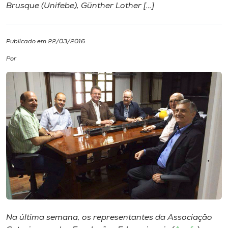
Brusque (Unifebe), Günther Lother […]
I.nova
Publicado em 22/03/2016
Diplomados
Por
Cultura
CPA
Biblioteca
Editora
Rádio
Na última semana, os representantes da Associação