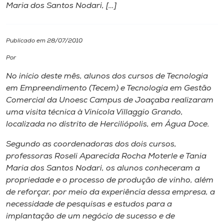
Maria dos Santos Nodari, […]
I.nova
Publicado em 28/07/2010
Diplomados
Por
No início deste mês, alunos dos cursos de Tecnologia
Cultura
em Empreendimento (Tecem) e Tecnologia em Gestão
Comercial da Unoesc
Campus
de Joaçaba realizaram
CPA
uma visita técnica à Vinícola Villaggio Grando,
localizada no distrito de Herciliópolis, em Água Doce.
Biblioteca
Segundo as coordenadoras dos dois cursos,
professoras Roseli Aparecida Rocha Moterle e Tania
Maria dos Santos Nodari, os alunos conheceram a
Editora
propriedade e o processo de produção de vinho, além
de reforçar, por meio da experiência dessa empresa, a
Rádio
necessidade de pesquisas e estudos para a
implantação de um negócio de sucesso e de