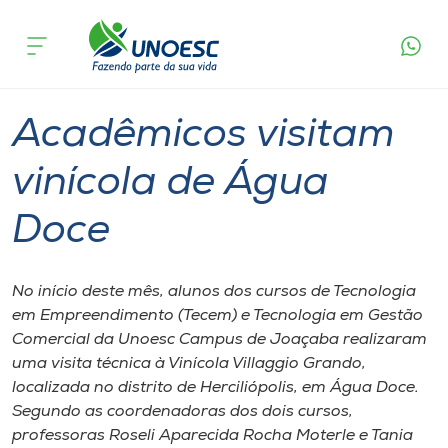
Página
O que
Acadêmicos visitam vinícola de Água
inicial
acontece
Doce
Cursos
Graduação
Joaçaba
Onde estamos
Acadêmicos visitam
Pesquisa
vinícola de Água
Doce
Atendimento ao Estudante
Portal de Ensino
No início deste mês, alunos dos cursos de Tecnologia
em Empreendimento (Tecem) e Tecnologia em Gestão
Comercial da Unoesc Campus de Joaçaba realizaram
A
uma visita técnica à Vinícola Villaggio Grando,
Unoesc
localizada no distrito de Herciliópolis, em Água Doce.
Segundo as coordenadoras dos dois cursos,
Internacionalização
professoras Roseli Aparecida Rocha Moterle e Tania