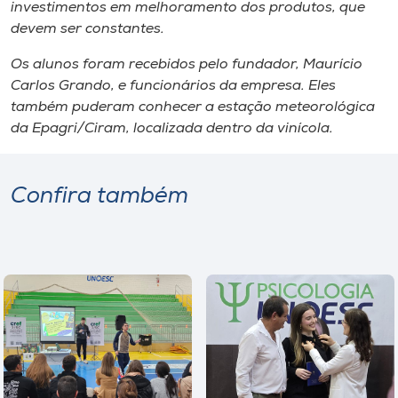
Museu
investimentos em melhoramento dos produtos, que
devem ser constantes.
Unoesc
Os alunos foram recebidos pelo fundador, Maurício
Store
Carlos Grando, e funcionários da empresa. Eles
também puderam conhecer a estação meteorológica
da Epagri/Ciram, localizada dentro da vinícola.
Selecione
o idioma
Confira também
A+
A-