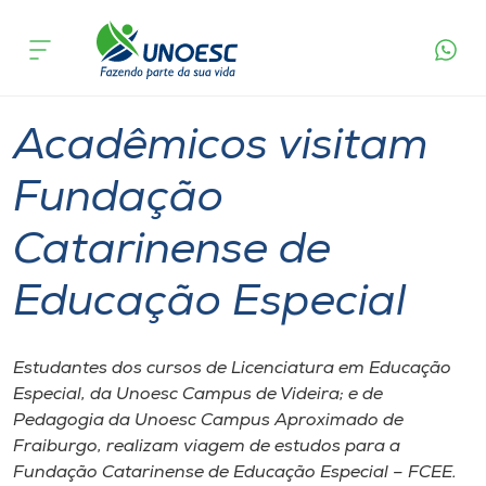
Página
O que
Acadêmicos visitam Fundação Catarinense
inicial
acontece
de Educação Especial
Cursos
Graduação
Onde estamos
Acadêmicos visitam
Pesquisa
Fundação
Catarinense de
Atendimento ao Estudante
Educação Especial
Portal de Ensino
Estudantes dos cursos de Licenciatura em Educação
A
Especial, da Unoesc Campus de Videira; e de
Unoesc
Pedagogia da Unoesc Campus Aproximado de
Fraiburgo, realizam viagem de estudos para a
Internacionalização
Fundação Catarinense de Educação Especial – FCEE.