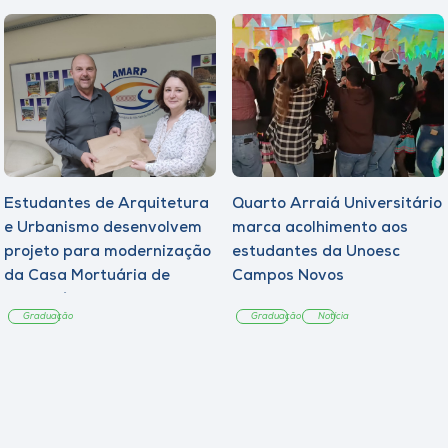
Estudantes de Arquitetura
Quarto Arraiá Universitário
e Urbanismo desenvolvem
marca acolhimento aos
projeto para modernização
estudantes da Unoesc
da Casa Mortuária de
Campos Novos
Tangará
Graduação
Graduação
Notícia