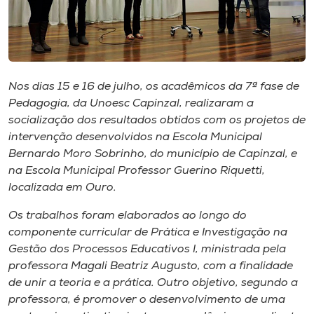
Museu
Unoesc
Store
Nos dias 15 e 16 de julho, os acadêmicos da 7ª fase de
Pedagogia​, da Unoesc Capinzal, realizaram a
socialização dos resultados obtidos com os projetos de
Selecione
intervenção desenvolvidos na Escola Municipal
o idioma
Bernardo Moro Sobrinho, do município de Capinzal, e
na Escola Municipal Professor Guerino Riquetti,
localizada em Ouro.
A+
Os trabalhos foram elaborados ao longo ​do
A-
componente curricular de Prática e Investigação na
Gestão dos Processos Educativos I, ministrada pela
professora Magali Beatriz Augusto, com a finalidade
de unir a teoria e a prática. Outro objetivo, segundo a
professora, é promover o desenvolvimento de uma