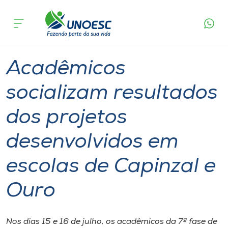
Página
O que
Acadêmicos socializam resultados dos projetos
inicial
acontece
desenvolvidos em escolas de Capinzal e Ouro
Cursos
Graduação
Ensino
Capinzal
Onde estamos
Acadêmicos
Pesquisa
socializam resultados
dos projetos
Atendimento ao Estudante
desenvolvidos em
Portal de Ensino
escolas de Capinzal e
A
Ouro
Unoesc
Internacionalização
Nos dias 15 e 16 de julho, os acadêmicos da 7ª fase de