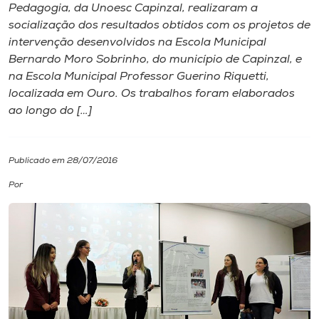
Pedagogia​, da Unoesc Capinzal, realizaram a
socialização dos resultados obtidos com os projetos de
I.nova
intervenção desenvolvidos na Escola Municipal
Bernardo Moro Sobrinho, do município de Capinzal, e
Diplomados
na Escola Municipal Professor Guerino Riquetti,
localizada em Ouro. Os trabalhos foram elaborados
ao longo ​do […]
Cultura
CPA
Publicado em 28/07/2016
Por
Biblioteca
Editora
Rádio