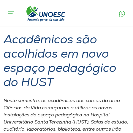
Página
O que
Acadêmicos são acolhidos em novo espaço
inicial
acontece
pedagógico do HUST
Cursos
Graduação
Geral
Joaçaba
Onde estamos
Acadêmicos são
Pesquisa
acolhidos em novo
espaço pedagógico
Atendimento ao Estudante
do HUST
Portal de Ensino
Neste semestre, os acadêmicos dos cursos da área
A
Ciências da Vida começaram a utilizar as novas
Unoesc
instalações do espaço pedagógico no Hospital
Universitário Santa Terezinha (HUST). Salas de estudo,
Internacionalização
auditório, laboratórios, biblioteca, entre outros irão