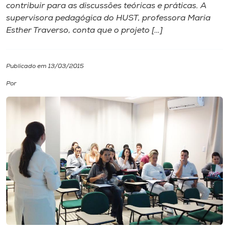
contribuir para as discussões teóricas e práticas. A
supervisora pedagógica do HUST, professora Maria
I.nova
Esther Traverso, conta que o projeto […]
Diplomados
Publicado em 13/03/2015
Cultura
Por
CPA
Biblioteca
Editora
Rádio