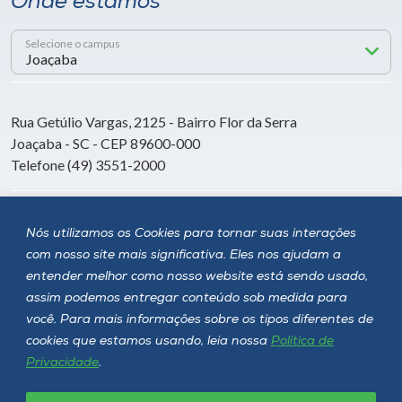
Onde estamos
Selecione o campus
Rua Getúlio Vargas, 2125 - Bairro Flor da Serra
Joaçaba - SC - CEP 89600-000
Telefone (49) 3551-2000
Siga a Unoesc
Nós utilizamos os Cookies para tornar suas interações
com nosso site mais significativa. Eles nos ajudam a
entender melhor como nosso website está sendo usado,
assim podemos entregar conteúdo sob medida para
você. Para mais informações sobre os tipos diferentes de
cookies que estamos usando, leia nossa
Política de
Privacidade
.