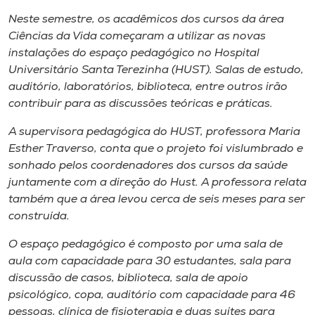
Museu
Neste semestre, os acadêmicos dos cursos da área
Ciências da Vida começaram a utilizar as novas
Unoesc
instalações do espaço pedagógico no Hospital
Store
Universitário Santa Terezinha (HUST). Salas de estudo,
auditório, laboratórios, biblioteca, entre outros irão
contribuir para as discussões teóricas e práticas.
A supervisora pedagógica do HUST, professora Maria
Selecione
o idioma
Esther Traverso, conta que o projeto foi vislumbrado e
sonhado pelos coordenadores dos cursos da saúde
juntamente com a direção do Hust. A professora relata
também que a área levou cerca de seis meses para ser
A+
construída.
A-
O espaço pedagógico é composto por uma sala de
aula com capacidade para 30 estudantes, sala para
discussão de casos, biblioteca, sala de apoio
psicológico, copa, auditório com capacidade para 46
pessoas, clínica de fisioterapia e duas suítes para