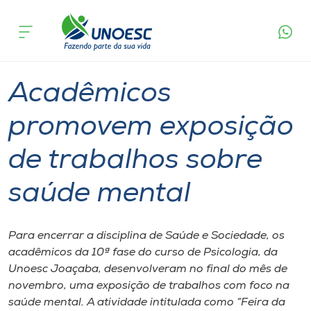
Página
O que
Acadêmicos promovem exposição de
inicial
acontece
trabalhos sobre saúde mental
Cursos
Graduação
Aulas
Joaçaba
Onde estamos
Acadêmicos
Pesquisa
promovem exposição
de trabalhos sobre
Atendimento ao Estudante
saúde mental
Portal de Ensino
Para encerrar a disciplina de Saúde e Sociedade, os
A
acadêmicos da 10ª fase do curso de Psicologia, da
Unoesc
Unoesc Joaçaba, desenvolveram no final do mês de
novembro, uma exposição de trabalhos com foco na
Internacionalização
saúde mental. A atividade intitulada como “Feira da