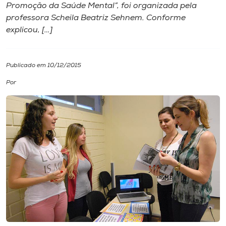
Promoção da Saúde Mental”, foi organizada pela
professora Scheila Beatriz Sehnem. Conforme
I.nova
explicou, […]
Diplomados
Publicado em 10/12/2015
Cultura
Por
CPA
Biblioteca
Editora
Rádio