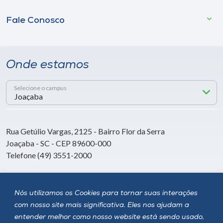
Fale Conosco
Onde estamos
Selecione o campus
Rua Getúlio Vargas, 2125 - Bairro Flor da Serra
Joaçaba - SC - CEP 89600-000
Telefone (49) 3551-2000
Siga a Unoesc
Nós utilizamos os Cookies para tornar suas interações
com nosso site mais significativa. Eles nos ajudam a
entender melhor como nosso website está sendo usado,