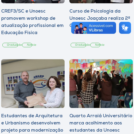
CREF3/SC e Unoesc
Curso de Psicologia da
promovem workshop de
Unoesc Joaçaba realiza 2ª
atualização profissional em
Cerimônia do Botton
Educação Física
Graduação
Notícia
Graduação
Notícia
Estudantes de Arquitetura
Quarto Arraiá Universitário
e Urbanismo desenvolvem
marca acolhimento aos
projeto para modernização
estudantes da Unoesc