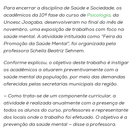
Museu
Para encerrar a disciplina de Saúde e Sociedade, os
acadêmicos da 10ª fase do curso de
Psicologia
, da
Unoesc
Unoesc Joaçaba, desenvolveram no final do mês de
Store
novembro, uma exposição de trabalhos com foco na
saúde mental. A atividade intitulada como “Feira da
Promoção da Saúde Mental”, foi organizada pela
professora Scheila Beatriz Sehnem.
Selecione
o idioma
Conforme explicou, o objetivo deste trabalho é instigar
os acadêmicos a atuarem preventivamente com a
saúde mental da população, por meio das demandas
oferecidas pelas secretarias municipais da região.
A+
A-
— Como trata-se de um componente curricular, a
atividade é realizada anualmente com a presença de
todos os alunos do curso, professores e representante
dos locais onde o trabalho foi efetuado. O objetivo é a
prevenção da saúde mental — disse a professora.