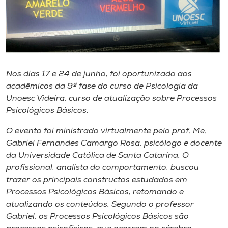
Museu
Unoesc
Store
Nos dias 17 e 24 de junho, foi oportunizado aos
acadêmicos da 9ª fase do curso de Psicologia da
Selecione
Unoesc Videira, curso de atualização sobre Processos
o idioma
Psicológicos Básicos.
O evento foi ministrado virtualmente pelo prof. Me.
Gabriel Fernandes Camargo Rosa, psicólogo e docente
A+
da Universidade Católica de Santa Catarina. O
A-
profissional, analista do comportamento, buscou
trazer os principais constructos estudados em
Processos Psicológicos Básicos, retomando e
atualizando os conteúdos. Segundo o professor
Gabriel, os Processos Psicológicos Básicos são