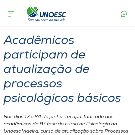
Página
O que
Acadêmicos participam de atualização de
inicial
acontece
processos psicológicos básicos
Cursos
Graduação
Onde estamos
Acadêmicos
Pesquisa
participam de
atualização de
Atendimento ao Estudante
processos
Portal de Ensino
psicológicos básicos
A
Unoesc
Nos dias 17 e 24 de junho, foi oportunizado aos
acadêmicos da 9ª fase do curso de Psicologia da
Internacionalização
Unoesc Videira, curso de atualização sobre Processos