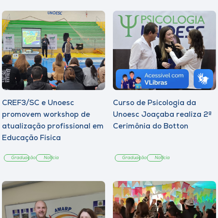
CREF3/SC e Unoesc
Curso de Psicologia da
promovem workshop de
Unoesc Joaçaba realiza 2ª
atualização profissional em
Cerimônia do Botton
Educação Física
Graduação
Notícia
Graduação
Notícia