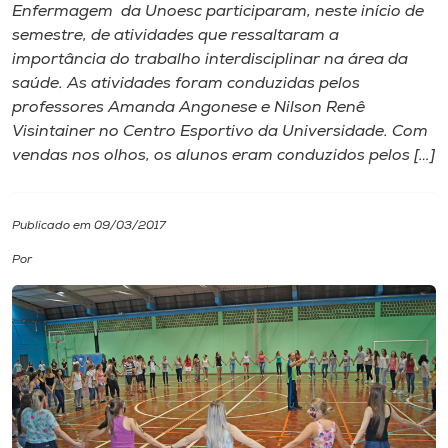
Enfermagem da Unoesc participaram, neste início de
semestre, de atividades que ressaltaram a
I.nova
importância do trabalho interdisciplinar na área da
saúde. As atividades foram conduzidas pelos
Diplomados
professores Amanda Angonese e Nilson Renê
Visintainer no Centro Esportivo da Universidade. Com
vendas nos olhos, os alunos eram conduzidos pelos […]
Cultura
CPA
Publicado em 09/03/2017
Por
Biblioteca
Editora
Rádio