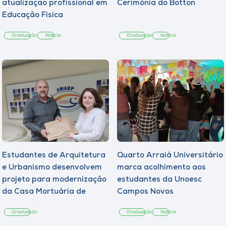
atualização profissional em
Cerimônia do Botton
Educação Física
Graduação
Notícia
Graduação
Notícia
Estudantes de Arquitetura
Quarto Arraiá Universitário
e Urbanismo desenvolvem
marca acolhimento aos
projeto para modernização
estudantes da Unoesc
da Casa Mortuária de
Campos Novos
Tangará
Graduação
Graduação
Notícia