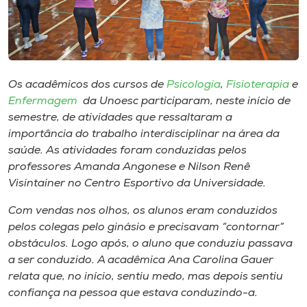
Museu
Unoesc
Store
Os acadêmicos dos cursos de
Psicologia
,
Fisioterapia
e
Enfermagem
da Unoesc participaram, neste início de
semestre, de atividades que ressaltaram a
Selecione
importância do trabalho interdisciplinar na área da
o idioma
saúde. As atividades foram conduzidas pelos
professores Amanda Angonese e Nilson Renê
Visintainer no Centro Esportivo da Universidade.
A+
Com vendas nos olhos, os alunos eram conduzidos
A-
pelos colegas pelo ginásio e precisavam “contornar”
obstáculos. Logo após, o aluno que conduziu passava
a ser conduzido. A acadêmica Ana Carolina Gauer
relata que, no início, sentiu medo, mas depois sentiu
confiança na pessoa que estava conduzindo-a.