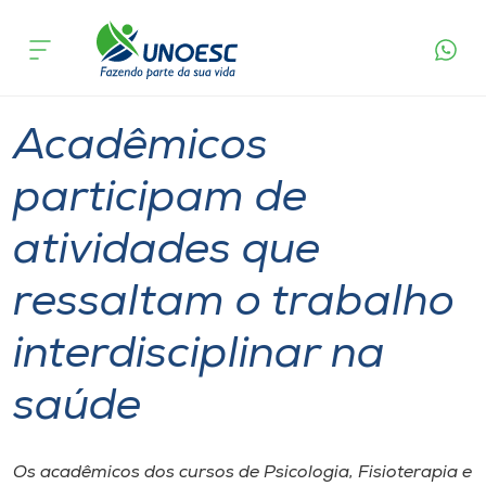
Página
O que
Acadêmicos participam de atividades que
inicial
acontece
ressaltam o trabalho interdisciplinar na saúde
Cursos
Graduação
São Miguel do Oeste
Onde estamos
Acadêmicos
Pesquisa
participam de
atividades que
Atendimento ao Estudante
ressaltam o trabalho
Portal de Ensino
interdisciplinar na
A
saúde
Unoesc
Internacionalização
Os acadêmicos dos cursos de Psicologia, Fisioterapia e