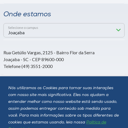
Onde estamos
Selecione o campus
Rua Getúlio Vargas, 2125 - Bairro Flor da Serra
Joaçaba - SC - CEP 89600-000
Telefone (49) 3551-2000
Siga a Unoesc
Nós utilizamos os Cookies para tornar suas interações
com nosso site mais significativa. Eles nos ajudam a
entender melhor como nosso website está sendo usado,
assim podemos entregar conteúdo sob medida para
você. Para mais informações sobre os tipos diferentes de
cookies que estamos usando, leia nossa
Política de