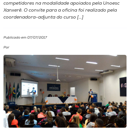
competidores na modalidade apoiados pela Unoesc
Xanxerê. O convite para a oficina foi realizado pela
I.nova
coordenadora-adjunta do curso […]
Diplomados
Publicado em 07/07/2017
Cultura
Por
CPA
Biblioteca
Editora
Rádio