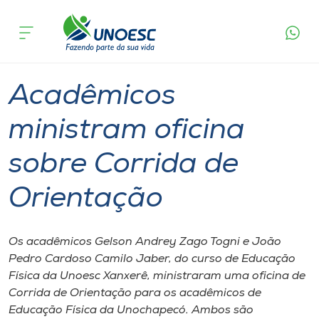
Página
O que
Acadêmicos ministram oficina sobre
inicial
acontece
Corrida de Orientação
Cursos
Graduação
Esporte
Xanxerê
Onde estamos
Acadêmicos
Pesquisa
ministram oficina
sobre Corrida de
Atendimento ao Estudante
Orientação
Portal de Ensino
Os acadêmicos Gelson Andrey Zago Togni e João
A
Pedro Cardoso Camilo Jaber, do curso de Educação
Unoesc
Física da Unoesc Xanxerê, ministraram uma oficina de
Corrida de Orientação para os acadêmicos de
Internacionalização
Educação Física da Unochapecó. Ambos são