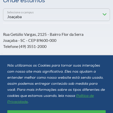
Onde estamos
Selecione o campus
Rua Getúlio Vargas, 2125 - Bairro Flor da Serra
Joaçaba - SC - CEP 89600-000
Telefone (49) 3551-2000
Siga a Unoesc
Nós utilizamos os Cookies para tornar suas interações
com nosso site mais significativa. Eles nos ajudam a
entender melhor como nosso website está sendo usado,
assim podemos entregar conteúdo sob medida para
você. Para mais informações sobre os tipos diferentes de
cookies que estamos usando, leia nossa
Política de
Privacidade
.