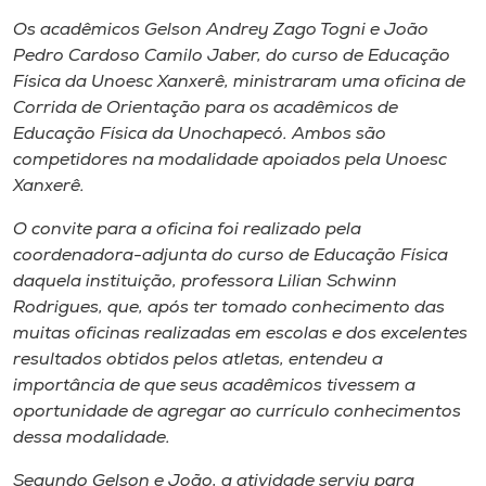
Museu
Os acadêmicos Gelson Andrey Zago Togni e João
Pedro Cardoso Camilo Jaber, do curso de Educação
Unoesc
Física da Unoesc Xanxerê, ministraram uma oficina de
Store
Corrida de Orientação para os acadêmicos de
Educação Física da Unochapecó. Ambos são
competidores na modalidade apoiados pela Unoesc
Xanxerê.
Selecione
o idioma
O convite para a oficina foi realizado pela
coordenadora-adjunta do curso de Educação Física
daquela instituição, professora Lilian Schwinn
Rodrigues, que, após ter tomado conhecimento das
A+
muitas oficinas realizadas em escolas e dos excelentes
A-
resultados obtidos pelos atletas, entendeu a
importância de que seus acadêmicos tivessem a
oportunidade de agregar ao currículo conhecimentos
dessa modalidade.
Segundo Gelson e João, a atividade serviu para