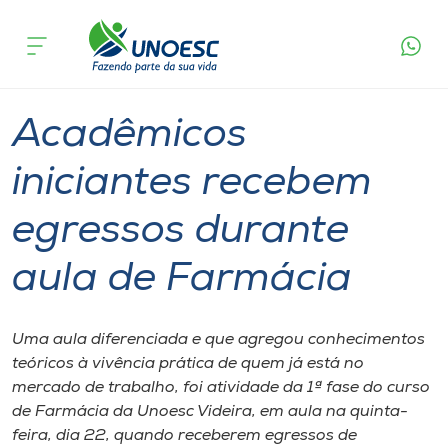
Página
O que
Acadêmicos iniciantes recebem egressos
inicial
acontece
durante aula de Farmácia
Cursos
Graduação
Videira
Onde estamos
Acadêmicos
Pesquisa
iniciantes recebem
egressos durante
Atendimento ao Estudante
aula de Farmácia
Portal de Ensino
Uma aula diferenciada e que agregou conhecimentos
A
teóricos à vivência prática de quem já está no
Unoesc
mercado de trabalho, foi atividade da 1ª fase do curso
de Farmácia da Unoesc Videira, em aula na quinta-
Internacionalização
feira, dia 22, quando receberem egressos de