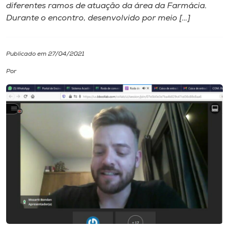
diferentes ramos de atuação da área da Farmácia.
Durante o encontro, desenvolvido por meio […]
I.nova
Diplomados
Publicado em 27/04/2021
Por
Cultura
CPA
Biblioteca
Editora
Rádio