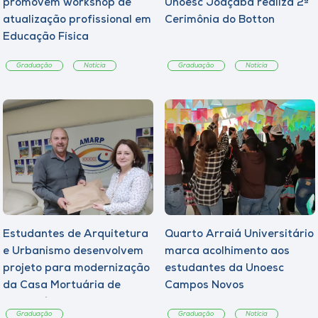
promovem workshop de
Unoesc Joaçaba realiza 2ª
atualização profissional em
Cerimônia do Botton
Educação Física
Graduação
Notícia
Graduação
Notícia
Estudantes de Arquitetura
Quarto Arraiá Universitário
e Urbanismo desenvolvem
marca acolhimento aos
projeto para modernização
estudantes da Unoesc
da Casa Mortuária de
Campos Novos
Tangará
Graduação
Graduação
Notícia