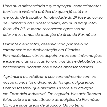
Museu
Uma aula diferenciada e que agregou conhecimentos
teóricos à vivência prática de quem já está no
Unoesc
mercado de trabalho, foi atividade da 1ª fase do curso
Store
de Farmácia da Unoesc Videira, em aula na quinta-
feira, dia 22, quando receberem egressos de
diferentes ramos de atuação da área da Farmácia.
Durante o encontro, desenvolvido por meio do
Selecione
o idioma
componente de Ambientação em Ciências
Farmacêuticas, vários depoimentos com informações
e experiências práticas foram trazidos e debatidos por
professores, acadêmicos e pelos apresentadores.
A+
A-
A primeira a socializar o seu conhecimento com os
novos alunos foi a diplomada Tanajara Aparecida
Bombasassaro, que discorreu sobre sua atuação
em Farmácia Industrial. Em seguida, Mozartt Bondan
falou sobre a importância e atribuições da Farmácia
Clínica e suas áreas de atuação. Outro tema