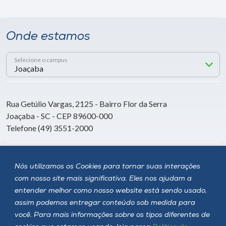
Onde estamos
Selecione o campus
Rua Getúlio Vargas, 2125 - Bairro Flor da Serra
Joaçaba - SC - CEP 89600-000
Telefone (49) 3551-2000
Siga a Unoesc
Nós utilizamos os Cookies para tornar suas interações
com nosso site mais significativa. Eles nos ajudam a
entender melhor como nosso website está sendo usado,
assim podemos entregar conteúdo sob medida para
você. Para mais informações sobre os tipos diferentes de