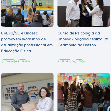
CREF3/SC e Unoesc
Curso de Psicologia da
promovem workshop de
Unoesc Joaçaba realiza 2ª
atualização profissional em
Cerimônia do Botton
Educação Física
Graduação
Notícia
Graduação
Notícia