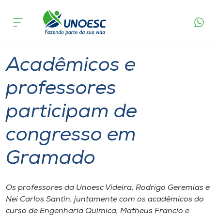
Página
O que
Acadêmicos e professores participam de
inicial
acontece
congresso em Gramado
Cursos
Graduação
Geral
Videira
Onde estamos
Acadêmicos e
Pesquisa
professores
participam de
Atendimento ao Estudante
congresso em
Portal de Ensino
Gramado
A
Unoesc
Os professores da Unoesc Videira, Rodrigo Geremias e
Nei Carlos Santin, juntamente com os acadêmicos do
Internacionalização
curso de Engenharia Química, Matheus Francio e