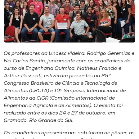
Museu
Unoesc
Store
Os professores da Unoesc Videira, Rodrigo Geremias e
Selecione
Nei Carlos Santin, juntamente com os acadêmicos do
o idioma
curso de Engenharia Química, Matheus Francio e
Arthur Possenti, estiveram presentes no 25º
Congresso Brasileiro de Ciência e Tecnologia de
Alimentos (CBCTA) e 10º Simpósio Internacional de
A+
Alimentos da CIGR (Comissão Internacional de
A-
Engenharia Agrícola e de Alimentos). O evento foi
realizado entre os dias 24 e 27 de outubro, em
Gramado, Rio Grande do Sul.
Os acadêmicos apresentaram, sob forma de pôster, os