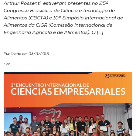
Arthur Possenti, estiveram presentes no 25º
Congresso Brasileiro de Ciência e Tecnologia de
I.nova
Alimentos (CBCTA) e 10º Simpósio Internacional de
Alimentos da CIGR (Comissão Internacional de
Diplomados
Engenharia Agrícola e de Alimentos). O […]
Cultura
Publicado em 03/11/2016
Por
CPA
Biblioteca
Editora
Rádio