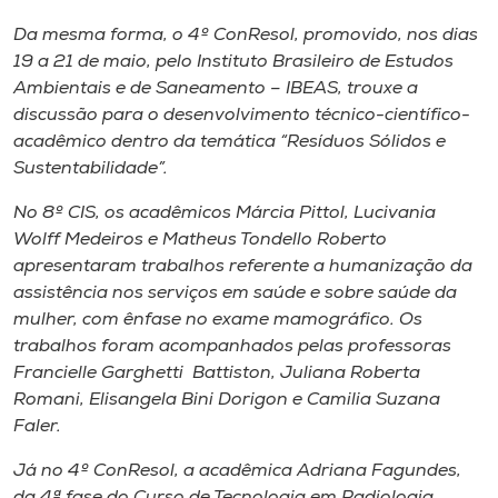
Da mesma forma, o 4º ConResol, promovido, nos dias
19 a 21 de maio, pelo Instituto Brasileiro de Estudos
Ambientais e de Saneamento – IBEAS, trouxe a
discussão para o desenvolvimento técnico-científico-
acadêmico dentro da temática “Resíduos Sólidos e
Sustentabilidade”.
No 8º CIS, os acadêmicos Márcia Pittol, Lucivania
Wolff Medeiros e Matheus Tondello Roberto
apresentaram trabalhos referente a humanização da
assistência nos serviços em saúde e sobre saúde da
mulher, com ênfase no exame mamográfico. Os
trabalhos foram acompanhados pelas professoras
Francielle Garghetti Battiston, Juliana Roberta
Romani, Elisangela Bini Dorigon e Camilia Suzana
Faler.
Já no 4º ConResol, a acadêmica Adriana Fagundes,
da 4ª fase do Curso de Tecnologia em Radiologia,