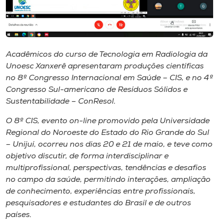
Museu
Unoesc
Store
Acadêmicos do curso de Tecnologia em Radiologia da
Unoesc Xanxerê apresentaram produções científicas
no 8º Congresso Internacional em Saúde – CIS, e no 4º
Congresso Sul-americano de Resíduos Sólidos e
Selecione
o idioma
Sustentabilidade – ConResol.
O 8º CIS, evento on-line promovido pela Universidade
Regional do Noroeste do Estado do Rio Grande do Sul
A+
– Unijuí, ocorreu nos dias 20 e 21 de maio, e teve como
A-
objetivo discutir, de forma interdisciplinar e
multiprofissional, perspectivas, tendências e desafios
no campo da saúde, permitindo interações, ampliação
de conhecimento, experiências entre profissionais,
pesquisadores e estudantes do Brasil e de outros
países.