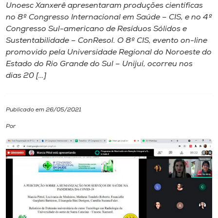
Unoesc Xanxerê apresentaram produções científicas
no 8º Congresso Internacional em Saúde – CIS, e no 4º
I.nova
Congresso Sul-americano de Resíduos Sólidos e
Sustentabilidade – ConResol. O 8º CIS, evento on-line
Diplomados
promovido pela Universidade Regional do Noroeste do
Estado do Rio Grande do Sul – Unijuí, ocorreu nos
dias 20 […]
Cultura
CPA
Publicado em 26/05/2021
Por
Biblioteca
Editora
Rádio