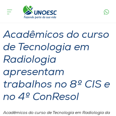
Página
O que
Acadêmicos do curso de Tecnologia em
inicial
acontece
Radiologia apresentam trabalhos no 8º CIS e no
Cursos
4º ConResol
Graduação
Palestra
Xanxerê
Onde estamos
Acadêmicos do curso
Pesquisa
de Tecnologia em
Radiologia
Atendimento ao Estudante
apresentam
Portal de Ensino
trabalhos no 8º CIS e
A
no 4º ConResol
Unoesc
Internacionalização
Acadêmicos do curso de Tecnologia em Radiologia da