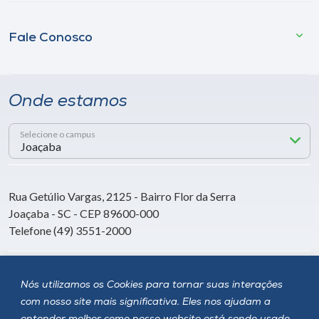
Fale Conosco
Onde estamos
Selecione o campus
Rua Getúlio Vargas, 2125 - Bairro Flor da Serra
Joaçaba - SC - CEP 89600-000
Telefone (49) 3551-2000
Siga a Unoesc
Nós utilizamos os Cookies para tornar suas interações
com nosso site mais significativa. Eles nos ajudam a