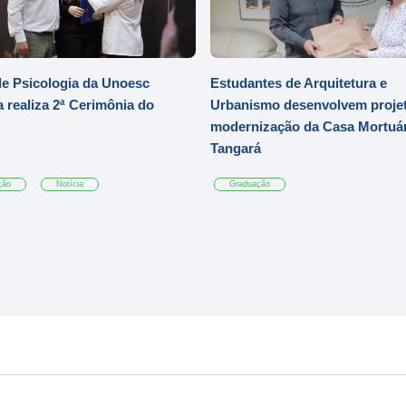
e Psicologia da Unoesc
Estudantes de Arquitetura e
 realiza 2ª Cerimônia do
Urbanismo desenvolvem projet
modernização da Casa Mortuár
Tangará
ção
Notícia
Graduação