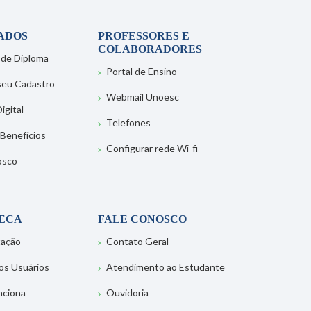
ADOS
PROFESSORES E
COLABORADORES
 de Diploma
Portal de Ensino
 seu Cadastro
Webmail Unoesc
igital
Telefones
 Benefícios
Configurar rede Wi-fi
osco
TECA
FALE CONOSCO
tação
Contato Geral
os Usuários
Atendimento ao Estudante
nciona
Ouvidoria