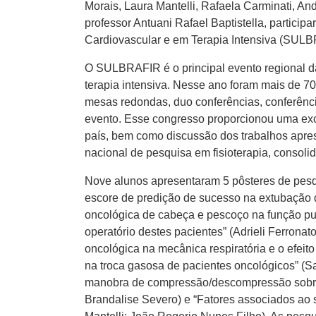
Morais, Laura Mantelli, Rafaela Carminati, An
professor Antuani Rafael Baptistella, particip
Cardiovascular e em Terapia Intensiva (SUL
O SULBRAFIR é o principal evento regional da 
terapia intensiva. Nesse ano foram mais de 70
mesas redondas, duo conferências, conferência
evento. Esse congresso proporcionou uma exce
país, bem como discussão dos trabalhos apre
nacional de pesquisa em fisioterapia, consol
Nove alunos apresentaram 5 pôsteres de pesq
escore de predição de sucesso na extubação d
oncológica de cabeça e pescoço na função pul
operatório destes pacientes” (Adrieli Ferronat
oncológica na mecânica respiratória e o efeit
na troca gasosa de pacientes oncológicos” (S
manobra de compressão/descompressão sobre o
Brandalise Severo) e “Fatores associados ao 