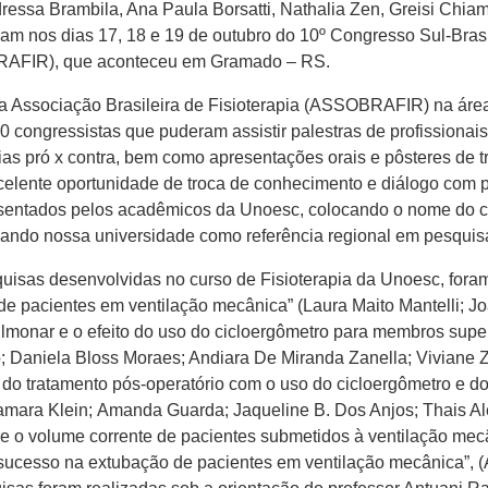
dressa Brambila, Ana Paula Borsatti, Nathalia Zen, Greisi Chia
aram nos dias 17, 18 e 19 de outubro do 10º Congresso Sul-Brasil
BRAFIR), que aconteceu em Gramado – RS.
Associação Brasileira de Fisioterapia (ASSOBRAFIR) na área de
0 congressistas que puderam assistir palestras de profissionai
s pró x contra, bem como apresentações orais e pôsteres de tr
lente oportunidade de troca de conhecimento e diálogo com pe
sentados pelos acadêmicos da Unoesc, colocando o nome do cur
idando nossa universidade como referência regional em pesquis
uisas desenvolvidas no curso de Fisioterapia da Unoesc, fora
e pacientes em ventilação mecânica” (Laura Maito Mantelli; Jo
monar e o efeito do uso do cicloergômetro para membros super
o; Daniela Bloss Moraes; Andiara De Miranda Zanella; Viviane Zot
o do tratamento pós-operatório com o uso do cicloergômetro e 
amara Klein; Amanda Guarda; Jaqueline B. Dos Anjos; Thais Al
 volume corrente de pacientes submetidos à ventilação mecâni
sucesso na extubação de pacientes em ventilação mecânica”, (