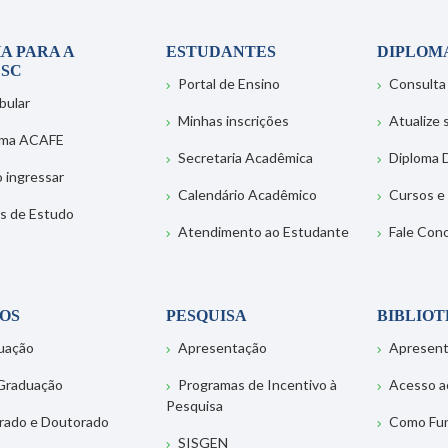
A PARA A
ESTUDANTES
DIPLOM
SC
Portal de Ensino
Consulta
bular
Minhas inscrições
Atualize
ema ACAFE
Secretaria Acadêmica
Diploma D
 ingressar
Calendário Acadêmico
Cursos e
s de Estudo
Atendimento ao Estudante
Fale Con
OS
PESQUISA
BIBLIO
uação
Apresentação
Apresen
Graduação
Programas de Incentivo à
Acesso a
Pesquisa
rado e Doutorado
Como Fu
SISGEN