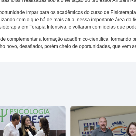
isas foram realizadas sob a orientação do professor Antuani Raf
portunidade ímpar para os acadêmicos do curso de Fisioterapi
zando com o que há de mais atual nessa importante área da fi
oterapia em Terapia Intensiva, e voltaram com ideias que pod
de complementar a formação acadêmico-científica, formando pr
lho novo, desafiador, porém cheio de oportunidades, que vem 