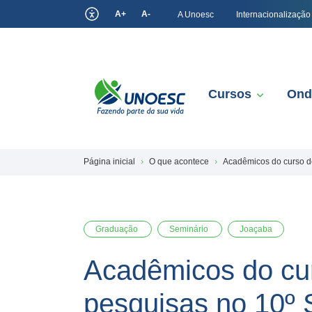
A+
A-
A Unoesc
Internacionalização
Cursos
Ond
Página inicial
O que acontece
Acadêmicos do curso d
Graduação
Seminário
Joaçaba
Acadêmicos do cur
pesquisas no 10