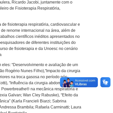
mulera, Ricardo Jacobi, juntamente com o
eiro de Fisioterapia Respiratória,
 fisioterapia respiratória, cardiovascular e
s de renome internacional na área, além de
abalhos científicos inéditos apresentados no
squisadores de diferentes instituições do
so de fisioterapia e da Unoesc no cenário
a
m eles: “Desenvolvimento e avaliação de um
ão Rogério Nunes Filho),“Impacto da cirurgia
iores na troca gasosa no período pós-
ti), “Influência da cirurgia abdominal
do Powerbreathe® na mecânica respiratória e
exia Galvan; Wan Cley Rabuske), “Efeito da
ca” (Karla Francieli Biarzi; Sabrina
Andressa Brambila; Rafaela Carminatti; Laura