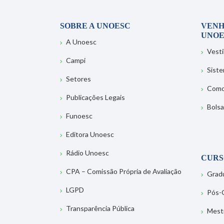
SOBRE A UNOESC
VENH
UNOE
A Unoesc
Vesti
Campi
Sist
Setores
Como
Publicações Legais
Bolsa
Funoesc
Editora Unoesc
Rádio Unoesc
CURS
CPA – Comissão Própria de Avaliação
Grad
LGPD
Pós-
Transparência Pública
Mest