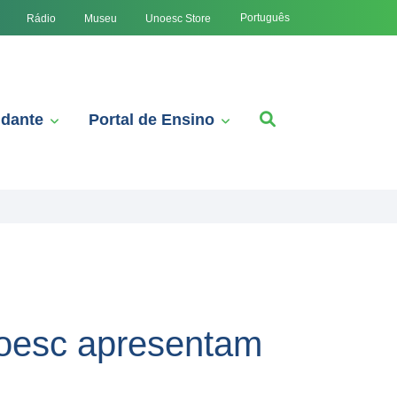
Português
Rádio
Museu
Unoesc Store
udante
Portal de Ensino
noesc apresentam