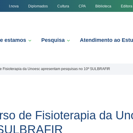
I.nova
Diplomados
Cultura
CPA
Biblioteca
Editora
e estamos
Pesquisa
Atendimento ao Est
e Fisioterapia da Unoesc apresentam pesquisas no 10º SULBRAFIR
so de Fisioterapia da U
º SULBRAFIR