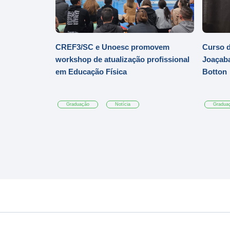
CREF3/SC e Unoesc promovem
Curso d
workshop de atualização profissional
Joaçaba
em Educação Física
Botton
Graduação
Notícia
Gradua