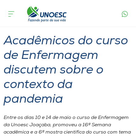
Página
O que
Acadêmicos do curso de Enfermagem discutem
inicial
acontece
sobre o contexto da pandemia
Cursos
Graduação
Joaçaba
Onde estamos
Acadêmicos do curso
Pesquisa
de Enfermagem
discutem sobre o
Atendimento ao Estudante
contexto da
Portal de Ensino
pandemia
A
Unoesc
Entre os dias 10 e 14 de maio o curso de Enfermagem
da Unoesc Joaçaba, promoveu a 16ª Semana
Internacionalização
acadêmica e a 6ª mostra cientifica do curso com tema