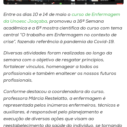
Museu
Entre os dias 10 e 14 de maio o
curso de Enfermagem
Unoesc
da Unoesc Joaçaba
, promoveu a 16ª Semana
Store
acadêmica e a 6ª mostra cientifica do curso com tema
central “O trabalho em Enfermagem no contexto de
crise”, fazendo referência à pandemia da Covid-19.
Diversas atividades foram realizadas ao longo da
Selecione
o idioma
semana com o objetivo de resgatar princípios,
fortalecer vínculos, homenagear a todos os
profissionais e também enaltecer os nossos futuros
profissionais,
A+
A-
Conforme destacou a coordenadora do curso,
professora Márcia Restelatto, a enfermagem é
representada pelos inúmeros enfermeiros, técnicos e
auxiliares, é responsável pelo planejamento e
execução de diversas ações que visam ao
reestabelecimento da saúde do indivíduo, se tornando