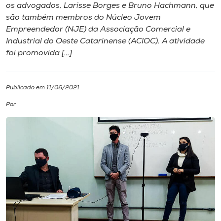
os advogados, Larisse Borges e Bruno Hachmann, que
são também membros do Núcleo Jovem
I.nova
Empreendedor (NJE) da Associação Comercial e
Industrial do Oeste Catarinense (ACIOC). A atividade
Diplomados
foi promovida […]
Cultura
Publicado em 11/06/2021
Por
CPA
Biblioteca
Editora
Rádio