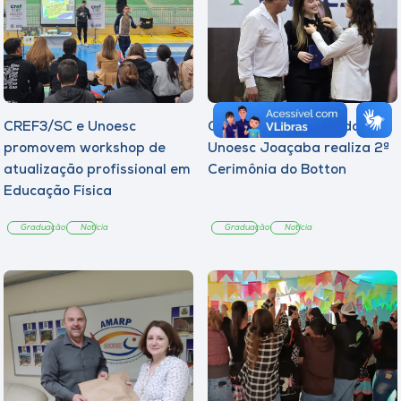
CREF3/SC e Unoesc
Curso de Psicologia da
promovem workshop de
Unoesc Joaçaba realiza 2ª
atualização profissional em
Cerimônia do Botton
Educação Física
Graduação
Notícia
Graduação
Notícia