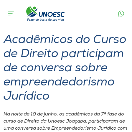
Página
O que
Acadêmicos do Curso de Direito participam de
inicial
acontece
conversa sobre empreendedorismo Jurídico
Cursos
Graduação
Aulas
Joaçaba
Onde estamos
Acadêmicos do Curso
Pesquisa
de Direito participam
de conversa sobre
Atendimento ao Estudante
empreendedorismo
Portal de Ensino
Jurídico
A
Unoesc
Na noite de 10 de junho, os acadêmicos da 7ª fase do
curso de Direito da Unoesc Joaçaba, participaram de
Internacionalização
uma conversa sobre Empreendedorismo Jurídico com