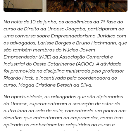
Museu
Unoesc
Na noite de 10 de junho, os acadêmicos da 7ª fase do
Store
curso de Direito da Unoesc Joaçaba, participaram de
uma conversa sobre Empreendedorismo Jurídico com
os advogados, Larisse Borges e Bruno Hachmann, que
são também membros do Núcleo Jovem
Selecione
Empreendedor (NJE) da Associação Comercial e
o idioma
Industrial do Oeste Catarinense (ACIOC). A atividade
foi promovida na disciplina ministrada pelo professor
Ricardo Hack, e incentivada pela coordenadora do
curso, Magda Cristiane Detsch da Silva.
A+
A-
Na oportunidade, os advogados que são diplomados
da Unoesc, experimentaram a sensação de estar do
outro lado da sala de aula, comentando um pouco dos
desafios que enfrentaram ao empreender, como tem
aplicado os conhecimentos adquiridos no curso e