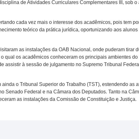
isciplina de Atividades Curriculares Complementares III, sob 
rtando cada vez mais o interesse dos acadêmicos, pois tem por
hecimento teórico da prática jurídica, oportunizando aos aluno
 visitaram as instalações da OAB Nacional, onde puderam tira
), o qual os acadêmicos conheceram os principais ambientes do T
de assistir à sessão de julgamento no Supremo Tribunal Federal
m ainda o Tribunal Superior do Trabalho (TST), estendendo as 
o no Senado Federal e na Câmara dos Deputados. Tanto na Câ
heceram as instalações da Comissão de Constituição e Justiça.