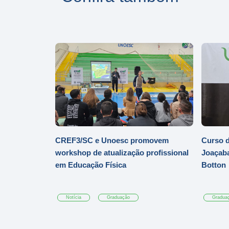
CREF3/SC e Unoesc promovem
Curso d
workshop de atualização profissional
Joaçaba
em Educação Física
Botton
Notícia
Graduação
Gradua