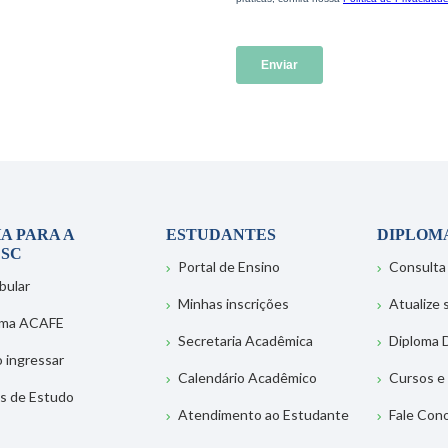
A PARA A
ESTUDANTES
DIPLOM
SC
Portal de Ensino
Consulta
bular
Minhas inscrições
Atualize
ema ACAFE
Secretaria Acadêmica
Diploma D
 ingressar
Calendário Acadêmico
Cursos e
s de Estudo
Atendimento ao Estudante
Fale Con