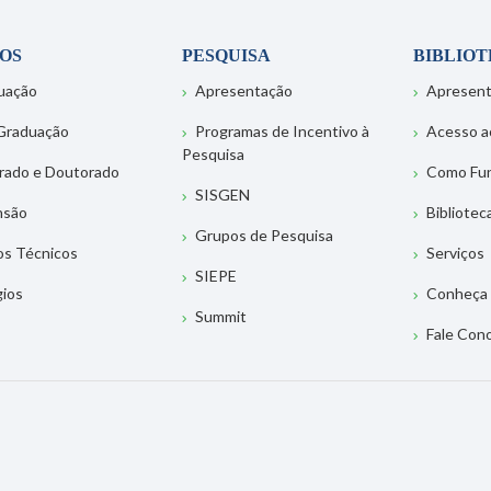
OS
PESQUISA
BIBLIO
uação
Apresentação
Apresen
Graduação
Programas de Incentivo à
Acesso a
Pesquisa
rado e Doutorado
Como Fu
SISGEN
nsão
Bibliotec
Grupos de Pesquisa
os Técnicos
Serviços
SIEPE
gios
Conheça 
Summit
Fale Con