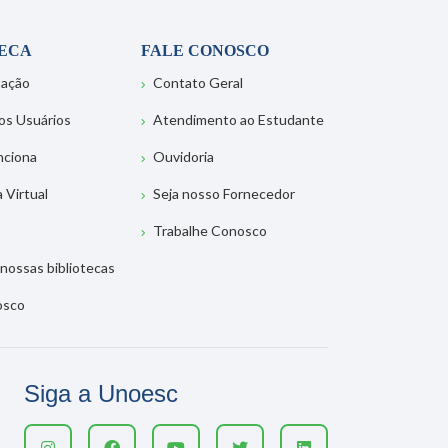
TECA
FALE CONOSCO
tação
Contato Geral
os Usuários
Atendimento ao Estudante
nciona
Ouvidoria
a Virtual
Seja nosso Fornecedor
Trabalhe Conosco
nossas bibliotecas
osco
Siga a Unoesc