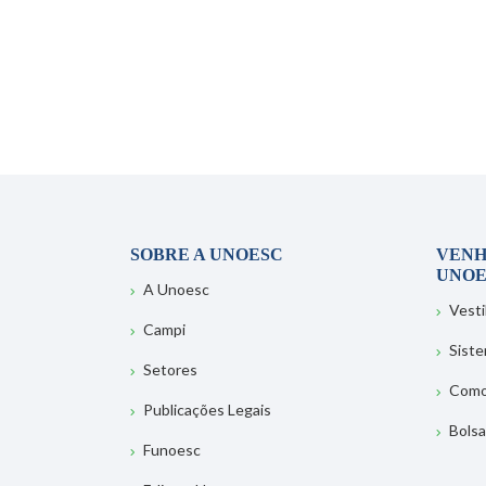
SOBRE A UNOESC
VENH
UNOE
A Unoesc
Vesti
Campi
Sist
Setores
Como
Publicações Legais
Bolsa
Funoesc