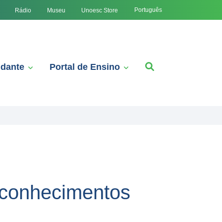
Português
Rádio
Museu
Unoesc Store
udante
Portal de Ensino
 conhecimentos