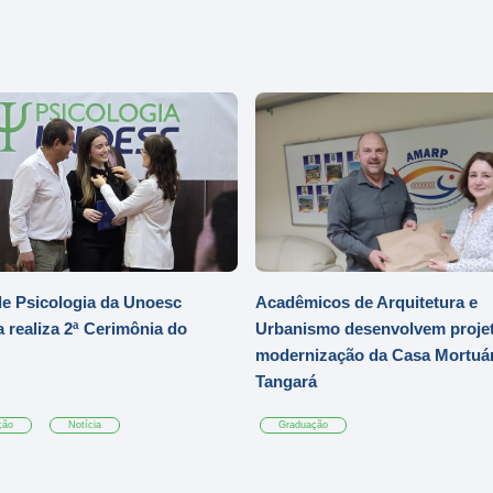
e Psicologia da Unoesc
Acadêmicos de Arquitetura e
 realiza 2ª Cerimônia do
Urbanismo desenvolvem projet
modernização da Casa Mortuár
Tangará
ção
Notícia
Graduação