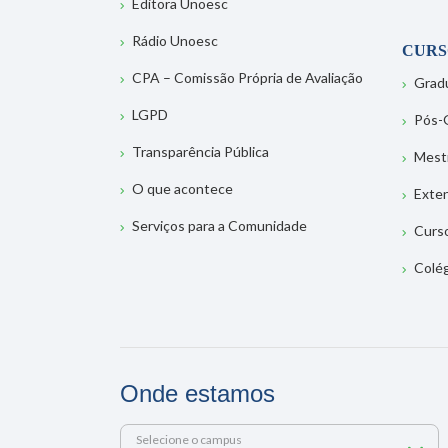
Editora Unoesc
Rádio Unoesc
CURS
CPA – Comissão Própria de Avaliação
Grad
LGPD
Pós-
Transparência Pública
Mest
O que acontece
Exte
Serviços para a Comunidade
Curs
Colé
Onde estamos
Selecione o campus