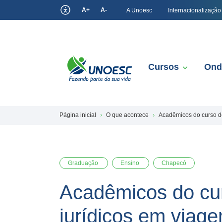
A+
A-
A Unoesc
Internacionalização
Cursos
Ond
Página inicial
O que acontece
Acadêmicos do curso de
Graduação
Ensino
Chapecó
Acadêmicos do cur
jurídicos em viage